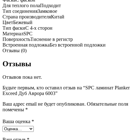
Для теплого пола
Подходит
Тип соединения
Замковое
Страна производителя
Китай
Цвет
Бежевый
Тип фаски
С 4-х сторон
Материал
SPC
Поверхность
Тиснение в регистр
Встроенная подложка
Без встроенной подложки
Отзывы (0)
Отзывы
Отзывов пока нет.
Будьте первым, кто оставил отзыв на “SPC ламинат Planker
Exceed Дуб Аврора 6003”
Ваш адрес email не будет опубликован.
Обязательные поля
помечены
*
Ваша оценка
*
Ваш отзыв
*