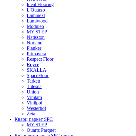
Ideal Flooring
L'Quarzo
Laminext
Lamiwood
Moduleo
MY STEP
Natisston
Norland
Planker
Primavera
Respect Floor
Royce
SKALLA
SpaceFloor
Tarkett
Tulesna
Union
Vinilam
Vinilpol
Westerhof
Zeta
Кварц паркет SPC
MY STEP
Quartz Parquet
Кварцвиниловая SPC плитка