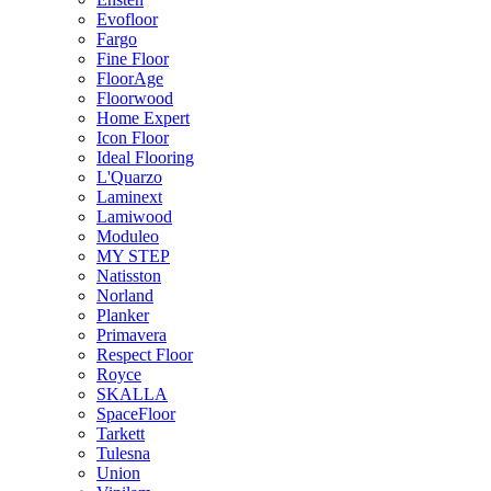
Evofloor
Fargo
Fine Floor
FloorAge
Floorwood
Home Expert
Icon Floor
Ideal Flooring
L'Quarzo
Laminext
Lamiwood
Moduleo
MY STEP
Natisston
Norland
Planker
Primavera
Respect Floor
Royce
SKALLA
SpaceFloor
Tarkett
Tulesna
Union