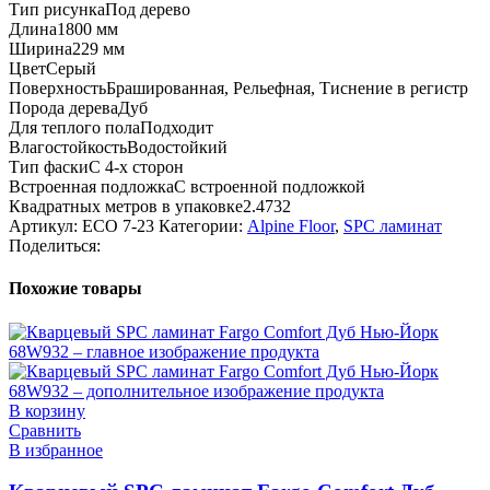
Тип рисунка
Под дерево
Длина
1800 мм
Ширина
229 мм
Цвет
Серый
Поверхность
Брашированная, Рельефная, Тиснение в регистр
Порода дерева
Дуб
Для теплого пола
Подходит
Влагостойкость
Водостойкий
Тип фаски
С 4-х сторон
Встроенная подложка
C встроенной подложкой
Квадратных метров в упаковке
2.4732
Артикул:
ECO 7-23
Категории:
Alpine Floor
,
SPC ламинат
Поделиться:
Похожие товары
В корзину
Сравнить
В избранное