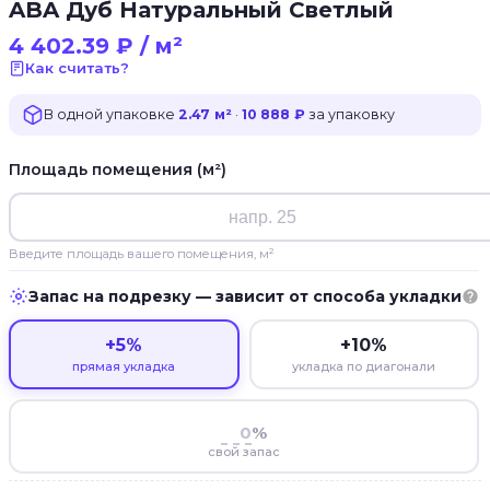
ABA Дуб Натуральный Светлый
4 402.39
₽
/ м²
Как считать?
В одной упаковке
2.47 м²
·
10 888 ₽
за упаковку
Площадь помещения (м²)
Введите площадь вашего помещения, м²
Запас на подрезку — зависит от способа укладки
+5%
+10%
прямая укладка
укладка по диагонали
%
свой запас