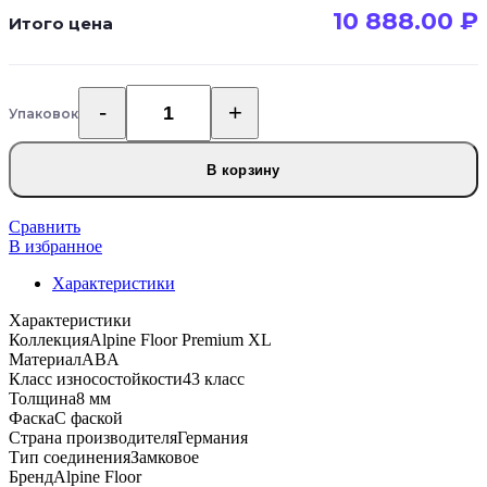
10 888.00
₽
Итого цена
Упаковок
Количество
товара
Alpine
В корзину
Floor
Premium
XL
Сравнить
ECO
В избранное
7-
Характеристики
23
MC
Характеристики
ABA
Коллекция
Alpine Floor Premium XL
Дуб
Материал
ABA
Натуральный
Класс износостойкости
43 класс
Светлый
Толщина
8 мм
Фаска
С фаской
Страна производителя
Германия
Тип соединения
Замковое
Бренд
Alpine Floor