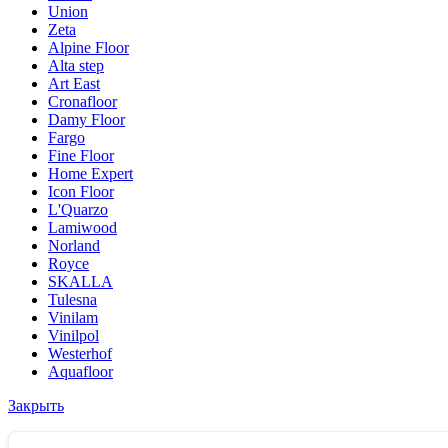
Union
Zeta
Alpine Floor
Alta step
Art East
Cronafloor
Damy Floor
Fargo
Fine Floor
Home Expert
Icon Floor
L'Quarzo
Lamiwood
Norland
Royce
SKALLA
Tulesna
Vinilam
Vinilpol
Westerhof
Aquafloor
Закрыть