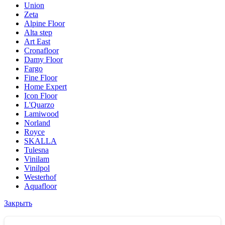
Union
Zeta
Alpine Floor
Alta step
Art East
Cronafloor
Damy Floor
Fargo
Fine Floor
Home Expert
Icon Floor
L'Quarzo
Lamiwood
Norland
Royce
SKALLA
Tulesna
Vinilam
Vinilpol
Westerhof
Aquafloor
Закрыть