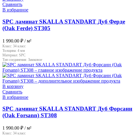
Сравнить
В избранное
SPC ламинат SKALLA STANDART Дуб Ферде
(Oak Ferde) ST305
1 990.00
₽
/ м²
Класс:
34 класс
Толщина:
4 мм
Материал:
SPC
Тип соединения:
Замковое
В корзину
Сравнить
В избранное
SPC ламинат SKALLA STANDART Дуб Форсанн
(Oak Forsann) ST308
1 990.00
₽
/ м²
Класс:
34 класс