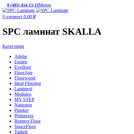
Меню
8 (495) 414-13-13
c 10:00 до 19:00
0
элемент
0.00
₽
SPC ламинат SKALLA
Категории
Adelar
Ensten
Evofloor
FloorAge
Floorwood
Ideal Flooring
Laminext
Moduleo
MY STEP
Natisston
Planker
Primavera
Respect Floor
SpaceFloor
Tarkett