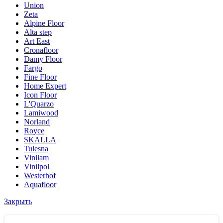
Union
Zeta
Alpine Floor
Alta step
Art East
Cronafloor
Damy Floor
Fargo
Fine Floor
Home Expert
Icon Floor
L'Quarzo
Lamiwood
Norland
Royce
SKALLA
Tulesna
Vinilam
Vinilpol
Westerhof
Aquafloor
Закрыть