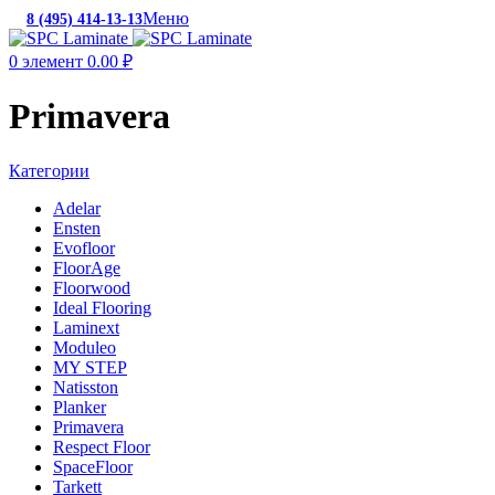
Меню
8 (495) 414-13-13
c 10:00 до 19:00
0
элемент
0.00
₽
Primavera
Категории
Adelar
Ensten
Evofloor
FloorAge
Floorwood
Ideal Flooring
Laminext
Moduleo
MY STEP
Natisston
Planker
Primavera
Respect Floor
SpaceFloor
Tarkett