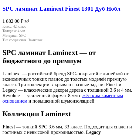
SPC ламинат Laminext Finest 1301 Дуб Нобл
1 882.00
₽
м²
Класс:
42 класс
Толщина:
4 мм
Материал:
SPC
Тип соединения:
Замковое
SPC ламинат Laminext — от
бюджетного до премиум
Laminext — российский бренд SPC-покрытий с линейкой от
экономичных тонких планок до толстых моделей премиум-
класса. Три коллекции закрывают разные задачи: Finest и
Legacy — классические декоры дерева с толщиной 3.6 и 4 мм,
Revolute — усиленный формат 8 мм с
жёстким каменным
основанием
и повышенной шумоизоляцией.
Коллекции Laminext
Finest
— тонкий SPC 3.6 мм, 33 класс. Подходит для спален и
гостиных с невысокой проходимостью.
Legacy
—