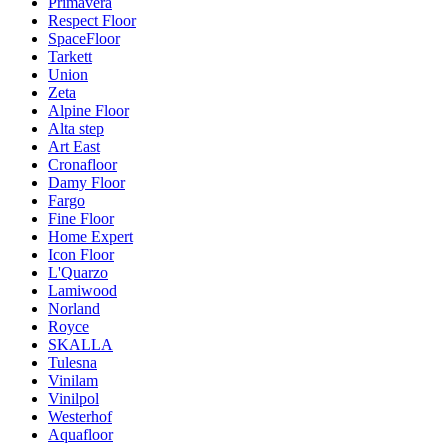
Primavera
Respect Floor
SpaceFloor
Tarkett
Union
Zeta
Alpine Floor
Alta step
Art East
Cronafloor
Damy Floor
Fargo
Fine Floor
Home Expert
Icon Floor
L'Quarzo
Lamiwood
Norland
Royce
SKALLA
Tulesna
Vinilam
Vinilpol
Westerhof
Aquafloor