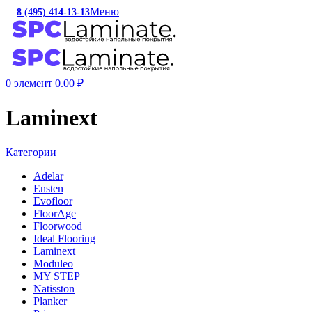
Меню
8 (495) 414-13-13
c 10:00 до 19:00
0
элемент
0.00
₽
Laminext
Категории
Adelar
Ensten
Evofloor
FloorAge
Floorwood
Ideal Flooring
Laminext
Moduleo
MY STEP
Natisston
Planker