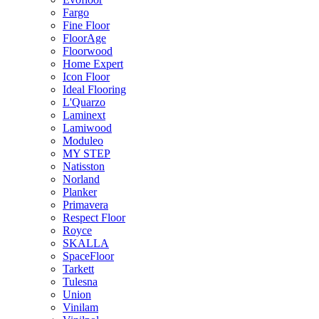
Fargo
Fine Floor
FloorAge
Floorwood
Home Expert
Icon Floor
Ideal Flooring
L'Quarzo
Laminext
Lamiwood
Moduleo
MY STEP
Natisston
Norland
Planker
Primavera
Respect Floor
Royce
SKALLA
SpaceFloor
Tarkett
Tulesna
Union
Vinilam