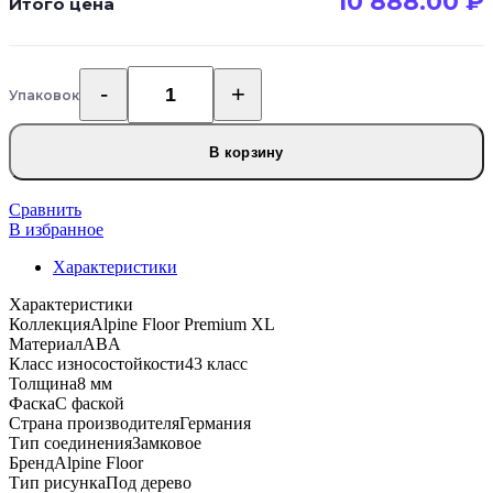
10 888.00
₽
Итого цена
Упаковок
Количество
товара
Alpine
В корзину
Floor
Premium
XL
Сравнить
ECO
В избранное
7-
Характеристики
33
MC
Характеристики
ABA
Коллекция
Alpine Floor Premium XL
Дуб
Материал
ABA
Белёный
Класс износостойкости
43 класс
Толщина
8 мм
Фаска
С фаской
Страна производителя
Германия
Тип соединения
Замковое
Бренд
Alpine Floor
Тип рисунка
Под дерево