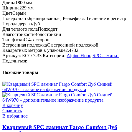
Длина
1800 мм
Ширина
229 мм
Цвет
Серый
Поверхность
Брашированная, Рельефная, Тиснение в регистр
Порода дерева
Дуб
Для теплого пола
Подходит
Влагостойкость
Водостойкий
Тип фаски
С 4-х сторон
Встроенная подложка
C встроенной подложкой
Квадратных метров в упаковке
2.4732
Артикул:
ECO 7-33
Категории:
Alpine Floor
,
SPC ламинат
Поделиться:
Похожие товары
В корзину
Сравнить
В избранное
Кварцевый SPC ламинат Fargo Comfort Дуб