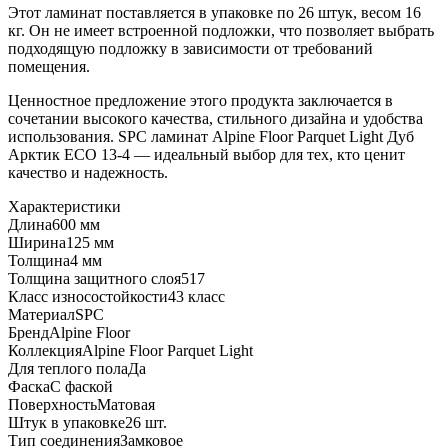
Этот ламинат поставляется в упаковке по 26 штук, весом 16
кг. Он не имеет встроенной подложки, что позволяет выбрать
подходящую подложку в зависимости от требований
помещения.
Ценностное предложение этого продукта заключается в
сочетании высокого качества, стильного дизайна и удобства
использования. SPC ламинат Alpine Floor Parquet Light Дуб
Арктик ECO 13-4 — идеальный выбор для тех, кто ценит
качество и надежность.
Характеристики
Длина
600 мм
Ширина
125 мм
Толщина
4 мм
Толщина защитного слоя
517
Класс износостойкости
43 класс
Материал
SPC
Бренд
Alpine Floor
Коллекция
Alpine Floor Parquet Light
Для теплого пола
Да
Фаска
С фаской
Поверхность
Матовая
Штук в упаковке
26 шт.
Тип соединения
Замковое