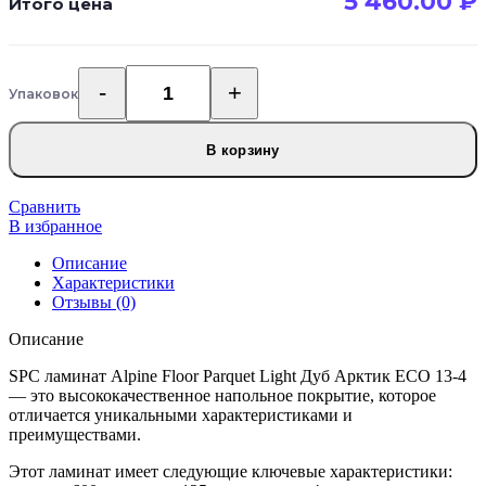
5 460.00
₽
Итого цена
Упаковок
Количество
товара
SPC
В корзину
ламинат
Alpine
Floor
Сравнить
Parquet
В избранное
Light
Описание
Дуб
Характеристики
Арктик
Отзывы (0)
ECO
13-
Описание
4
SPC ламинат Alpine Floor Parquet Light Дуб Арктик ECO 13-4
— это высококачественное напольное покрытие, которое
отличается уникальными характеристиками и
преимуществами.
Этот ламинат имеет следующие ключевые характеристики: