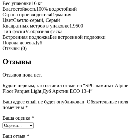
Вес упаковки
16 кг
Влагостойкость
100% водостойкий
Страна производителя
Германия
Цвет
Светло-серый, Серый
Квадратных метров в упаковке
1.9500
Тип фаски
V-образная фаска
Встроенная подложка
Без встроенной подложки
Порода дерева
Дуб
Отзывы (0)
Отзывы
Отзывов пока нет.
Будьте первым, кто оставил отзыв на “SPC ламинат Alpine
Floor Parquet Light Дуб Арктик ECO 13-4”
Ваш адрес email не будет опубликован.
Обязательные поля
помечены
*
Ваша оценка
*
Ваш отзыв
*