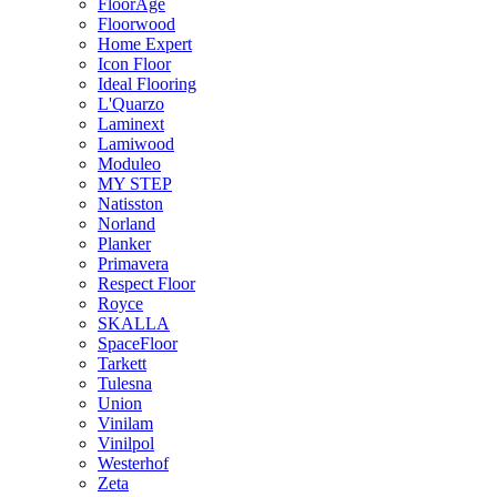
FloorAge
Floorwood
Home Expert
Icon Floor
Ideal Flooring
L'Quarzo
Laminext
Lamiwood
Moduleo
MY STEP
Natisston
Norland
Planker
Primavera
Respect Floor
Royce
SKALLA
SpaceFloor
Tarkett
Tulesna
Union
Vinilam
Vinilpol
Westerhof
Zeta