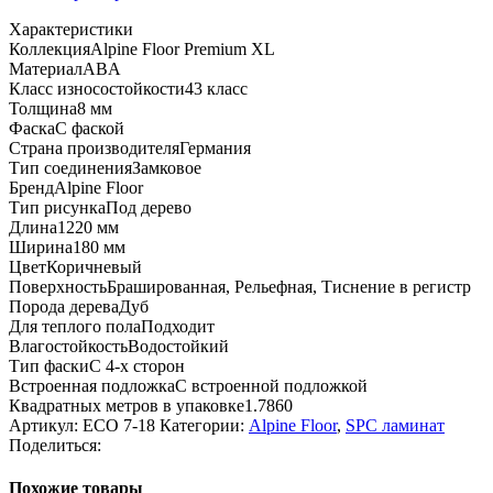
ECO
Характеристики
7-
Коллекция
Alpine Floor Premium XL
18
Материал
ABA
ABA
Класс износостойкости
43 класс
Дуб
Толщина
8 мм
Шоколадный
Фаска
С фаской
Страна производителя
Германия
Тип соединения
Замковое
Бренд
Alpine Floor
Тип рисунка
Под дерево
Длина
1220 мм
Ширина
180 мм
Цвет
Коричневый
Поверхность
Брашированная, Рельефная, Тиснение в регистр
Порода дерева
Дуб
Для теплого пола
Подходит
Влагостойкость
Водостойкий
Тип фаски
С 4-х сторон
Встроенная подложка
C встроенной подложкой
Квадратных метров в упаковке
1.7860
Артикул:
ECO 7-18
Категории:
Alpine Floor
,
SPC ламинат
Поделиться:
Похожие товары