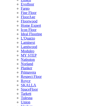
Evofloor
Fargo
Fine Floor
FloorAge
Floorwood
Home Expert
Icon Floor
Ideal Flooring
L'Quarzo
Laminext
Lamiwood
Moduleo
MY STEP
Natisston
Norland
Planker
Primavera
Respect Floor
Royce
SKALLA
SpaceFloor
Tarkett
Tulesna
Union