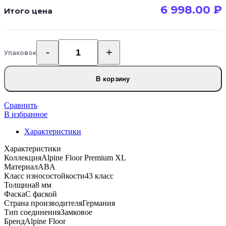
6 998.00
₽
Итого цена
Упаковок
Количество
товара
Alpine
В корзину
Floor
Premium
XL
Сравнить
ECO
В избранное
7-
Характеристики
19
ABA
Характеристики
Дуб
Коллекция
Alpine Floor Premium XL
Сливочный
Материал
ABA
Класс износостойкости
43 класс
Толщина
8 мм
Фаска
С фаской
Страна производителя
Германия
Тип соединения
Замковое
Бренд
Alpine Floor