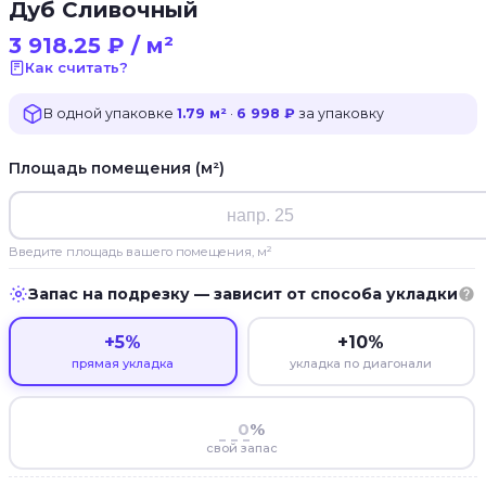
Дуб Сливочный
3 918.25
₽
/ м²
Как считать?
В одной упаковке
1.79 м²
·
6 998 ₽
за упаковку
Площадь помещения (м²)
Введите площадь вашего помещения, м²
Запас на подрезку — зависит от способа укладки
+5%
+10%
прямая укладка
укладка по диагонали
%
свой запас