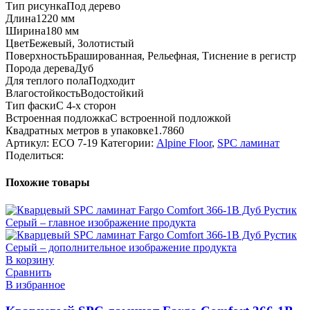
Тип рисунка
Под дерево
Длина
1220 мм
Ширина
180 мм
Цвет
Бежевый, Золотистый
Поверхность
Брашированная, Рельефная, Тиснение в регистр
Порода дерева
Дуб
Для теплого пола
Подходит
Влагостойкость
Водостойкий
Тип фаски
С 4-х сторон
Встроенная подложка
C встроенной подложкой
Квадратных метров в упаковке
1.7860
Артикул:
ECO 7-19
Категории:
Alpine Floor
,
SPC ламинат
Поделиться:
Похожие товары
В корзину
Сравнить
В избранное