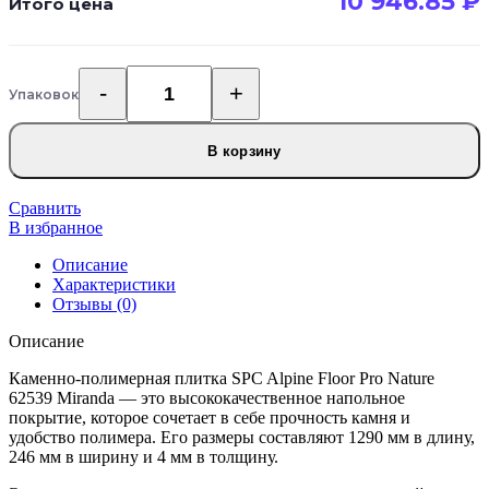
10 946.85
₽
Итого цена
Упаковок
Количество
товара
Каменно-
В корзину
полимерная
плитка
SPC
Сравнить
Alpine
В избранное
Floor
Описание
Pro
Характеристики
Nature
Отзывы (0)
62539
Miranda
Описание
Каменно-полимерная плитка SPC Alpine Floor Pro Nature
62539 Miranda — это высококачественное напольное
покрытие, которое сочетает в себе прочность камня и
удобство полимера. Его размеры составляют 1290 мм в длину,
246 мм в ширину и 4 мм в толщину.