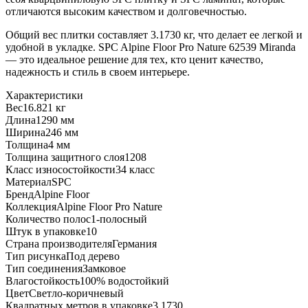
отличаются высоким качеством и долговечностью.
Общий вес плитки составляет 3.1730 кг, что делает ее легкой и
удобной в укладке. SPC Alpine Floor Pro Nature 62539 Miranda
— это идеальное решение для тех, кто ценит качество,
надежность и стиль в своем интерьере.
Характеристики
Вес
16.821 кг
Длина
1290 мм
Ширина
246 мм
Толщина
4 мм
Толщина защитного слоя
1208
Класс износостойкости
34 класс
Материал
SPC
Бренд
Alpine Floor
Коллекция
Alpine Floor Pro Nature
Количество полос
1-полосный
Штук в упаковке
10
Страна производителя
Германия
Тип рисунка
Под дерево
Тип соединения
Замковое
Влагостойкость
100% водостойкий
Цвет
Светло-коричневый
Квадратных метров в упаковке
3.1730