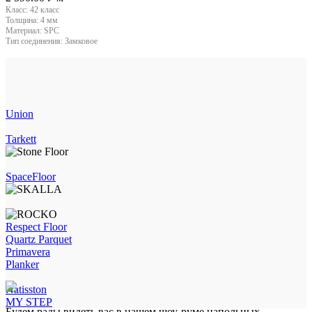
Класс:
42 класс
Толщина:
4 мм
Материал:
SPC
Тип соединения:
Замковое
Union
Tarkett
SpaceFloor
Respect Floor
Quartz Parquet
Primavera
Planker
Natisston
MY STEP
Будем рады видеть вас в нашем шоу-руме напольных