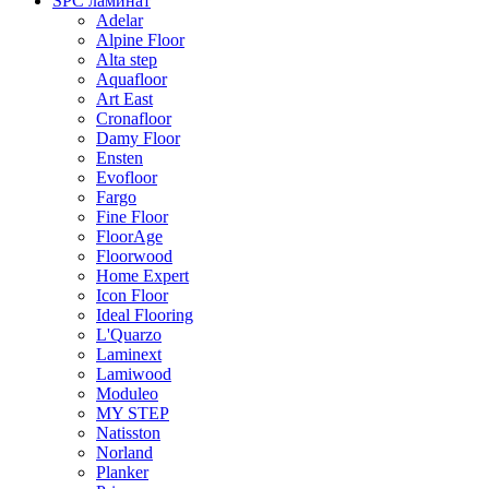
SPC ламинат
Adelar
Alpine Floor
Alta step
Aquafloor
Art East
Cronafloor
Damy Floor
Ensten
Evofloor
Fargo
Fine Floor
FloorAge
Floorwood
Home Expert
Icon Floor
Ideal Flooring
L'Quarzo
Laminext
Lamiwood
Moduleo
MY STEP
Natisston
Norland
Planker