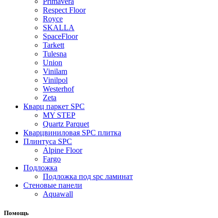
Primavera
Respect Floor
Royce
SKALLA
SpaceFloor
Tarkett
Tulesna
Union
Vinilam
Vinilpol
Westerhof
Zeta
Кварц паркет SPC
MY STEP
Quartz Parquet
Кварцвиниловая SPC плитка
Плинтуса SPC
Alpine Floor
Fargo
Подложка
Подложка под spc ламинат
Стеновые панели
Aquawall
Помощь