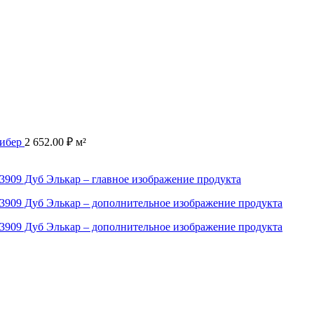
либер
2 652.00
₽
м²