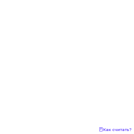
р
Как считать?