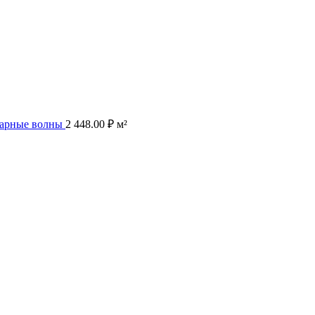
нтарные волны
2 448.00
₽
м²