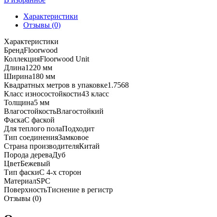
SPC
плитка
Характеристики
Floorwood
Отзывы (0)
Unit
Характеристики
3909
Бренд
Floorwood
Дуб
Коллекция
Floorwood Unit
Элькар
Длина
1220 мм
Ширина
180 мм
Квадратных метров в упаковке
1.7568
Класс износостойкости
43 класс
Толщина
5 мм
Влагостойкость
Влагостойкий
Фаска
С фаской
Для теплого пола
Подходит
Тип соединения
Замковое
Страна производителя
Китай
Порода дерева
Дуб
Цвет
Бежевый
Тип фаски
С 4-х сторон
Материал
SPC
Поверхность
Тиснение в регистр
Отзывы (0)