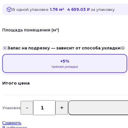
В одной упаковке
1.76 м²
·
4 659.03 ₽
за упаковку
Площадь помещения (м²)
Запас на подрезку — зависит от способа укладки
+5%
прямая укладка
Итого цена
Упаковок
Количество
товара
Каменно-
Сравнить
полимерная
В избранное