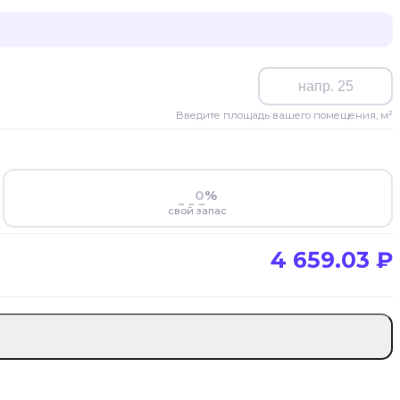
Введите площадь вашего помещения, м²
%
свой запас
4 659.03
₽