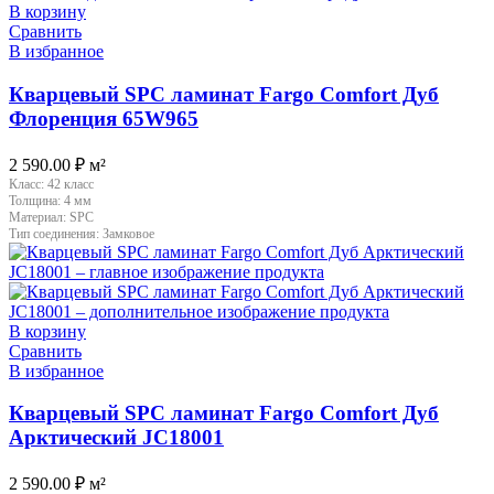
В корзину
Сравнить
В избранное
Кварцевый SPC ламинат Fargo Comfort Дуб
Флоренция 65W965
2 590.00
₽
м²
Класс:
42 класс
Толщина:
4 мм
Материал:
SPC
Тип соединения:
Замковое
В корзину
Сравнить
В избранное
Кварцевый SPC ламинат Fargo Comfort Дуб
Арктический JC18001
2 590.00
₽
м²