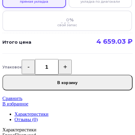
прямая укладка
укладка по диагонали
%
свой запас
4 659.03
₽
Итого цена
Упаковок
Количество
товара
Каменно-
В корзину
полимерная
SPC
плитка
Сравнить
Floorwood
В избранное
Unit
Характеристики
3971
Отзывы (0)
Дуб
Ликар
Характеристики