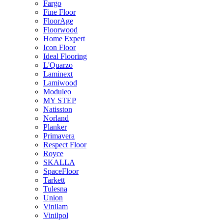
Fargo
Fine Floor
FloorAge
Floorwood
Home Expert
Icon Floor
Ideal Flooring
L'Quarzo
Laminext
Lamiwood
Moduleo
MY STEP
Natisston
Norland
Planker
Primavera
Respect Floor
Royce
SKALLA
SpaceFloor
Tarkett
Tulesna
Union
Vinilam
Vinilpol