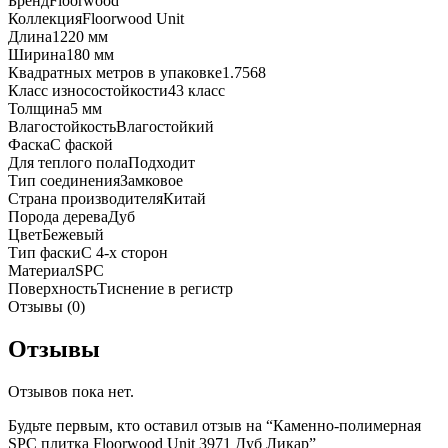
Бренд
Floorwood
Коллекция
Floorwood Unit
Длина
1220 мм
Ширина
180 мм
Квадратных метров в упаковке
1.7568
Класс износостойкости
43 класс
Толщина
5 мм
Влагостойкость
Влагостойкий
Фаска
С фаской
Для теплого пола
Подходит
Тип соединения
Замковое
Страна производителя
Китай
Порода дерева
Дуб
Цвет
Бежевый
Тип фаски
С 4-х сторон
Материал
SPC
Поверхность
Тиснение в регистр
Отзывы (0)
Отзывы
Отзывов пока нет.
Будьте первым, кто оставил отзыв на “Каменно-полимерная
SPC плитка Floorwood Unit 3971 Дуб Ликар”