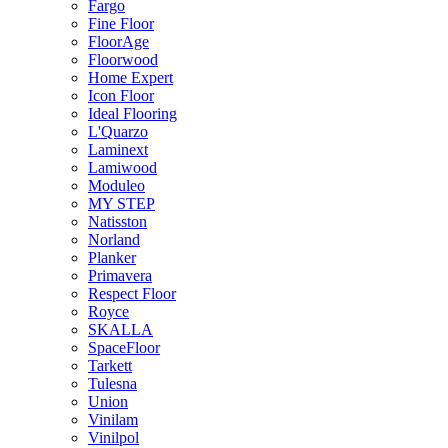
Fargo
Fine Floor
FloorAge
Floorwood
Home Expert
Icon Floor
Ideal Flooring
L'Quarzo
Laminext
Lamiwood
Moduleo
MY STEP
Natisston
Norland
Planker
Primavera
Respect Floor
Royce
SKALLA
SpaceFloor
Tarkett
Tulesna
Union
Vinilam
Vinilpol