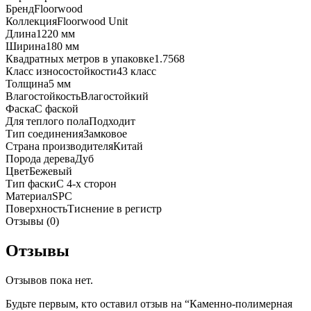
Бренд
Floorwood
Коллекция
Floorwood Unit
Длина
1220 мм
Ширина
180 мм
Квадратных метров в упаковке
1.7568
Класс износостойкости
43 класс
Толщина
5 мм
Влагостойкость
Влагостойкий
Фаска
С фаской
Для теплого пола
Подходит
Тип соединения
Замковое
Страна производителя
Китай
Порода дерева
Дуб
Цвет
Бежевый
Тип фаски
С 4-х сторон
Материал
SPC
Поверхность
Тиснение в регистр
Отзывы (0)
Отзывы
Отзывов пока нет.
Будьте первым, кто оставил отзыв на “Каменно-полимерная