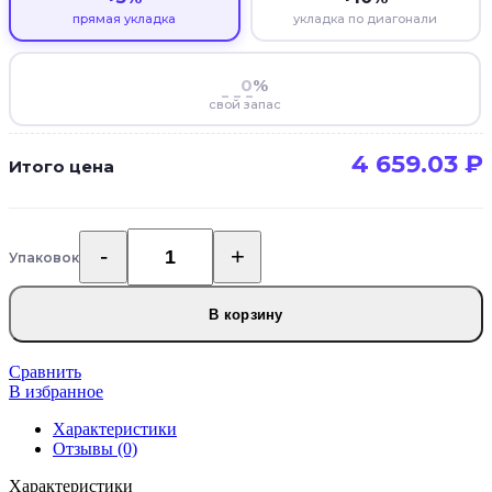
прямая укладка
укладка по диагонали
%
свой запас
4 659.03
₽
Итого цена
Упаковок
Количество
товара
Каменно-
В корзину
полимерная
SPC
плитка
Сравнить
Floorwood
В избранное
Unit
Характеристики
5508
Отзывы (0)
Дуб
Алерана
Характеристики