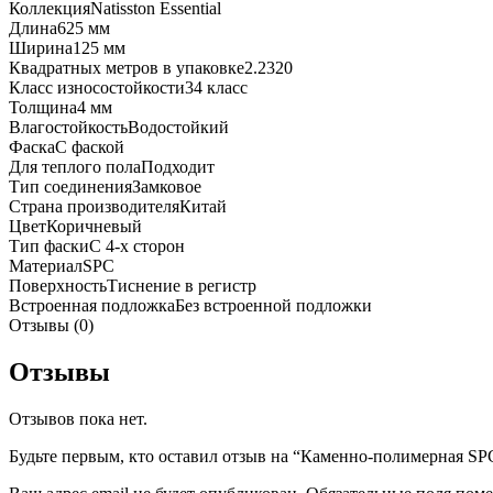
Коллекция
Natisston Essential
Длина
625 мм
Ширина
125 мм
Квадратных метров в упаковке
2.2320
Класс износостойкости
34 класс
Толщина
4 мм
Влагостойкость
Водостойкий
Фаска
С фаской
Для теплого пола
Подходит
Тип соединения
Замковое
Страна производителя
Китай
Цвет
Коричневый
Тип фаски
С 4-х сторон
Материал
SPC
Поверхность
Тиснение в регистр
Встроенная подложка
Без встроенной подложки
Отзывы (0)
Отзывы
Отзывов пока нет.
Будьте первым, кто оставил отзыв на “Каменно-полимерная SPC п