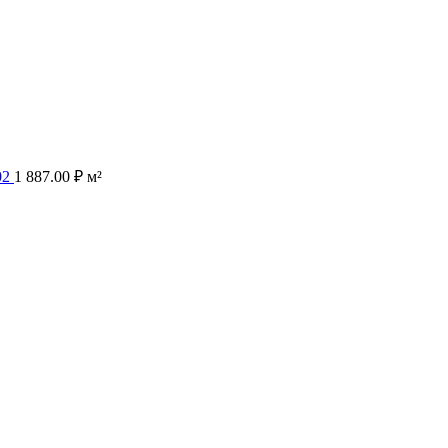
02
1 887.00
₽
м²