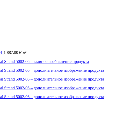
01
1 887.00
₽
м²