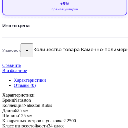
+5%
прямая укладка
Итого цена
Количество товара Каменно-полимерна
Упаковок
Сравнить
В избранное
Характеристики
Отзывы (0)
Характеристики
Бренд
Natisston
Коллекция
Natisston Rubis
Длина
625 мм
Ширина
125 мм
Квадратных метров в упаковке
2.2500
Класс износостойкости
34 класс