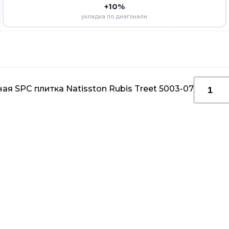
+10%
укладка по диагонали
я SPC плитка Natisston Rubis Treet 5003-07