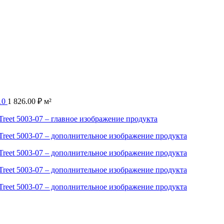
-10
1 826.00
₽
м²