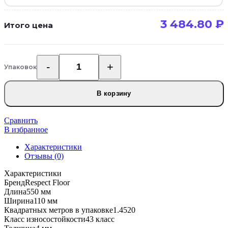
3 484.80
₽
Итого цена
Упаковок
Количество
товара
Каменно-
В корзину
полимерная
SPC
плитка
Сравнить
Respect
В избранное
Floor
Характеристики
2303
Отзывы (0)
Дуб
Натур
Характеристики
Светлый
Бренд
Respect Floor
Длина
550 мм
Ширина
110 мм
Квадратных метров в упаковке
1.4520
Класс износостойкости
43 класс