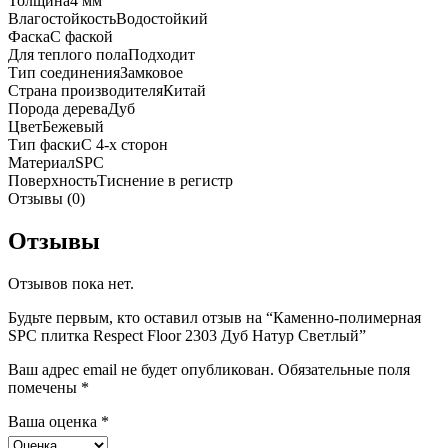
Толщина
4 мм
Влагостойкость
Водостойкий
Фаска
С фаской
Для теплого пола
Подходит
Тип соединения
Замковое
Страна производителя
Китай
Порода дерева
Дуб
Цвет
Бежевый
Тип фаски
С 4-х сторон
Материал
SPC
Поверхность
Тиснение в регистр
Отзывы (0)
Отзывы
Отзывов пока нет.
Будьте первым, кто оставил отзыв на “Каменно-полимерная
SPC плитка Respect Floor 2303 Дуб Натур Светлый”
Ваш адрес email не будет опубликован.
Обязательные поля
помечены
*
Ваша оценка
*