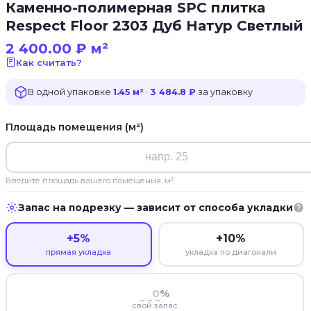
Каменно-полимерная SPC плитка
Respect Floor 2303 Дуб Натур Светлый
2 400.00
₽
м²
Как считать?
В одной упаковке
1.45 м²
·
3 484.8 ₽
за упаковку
Площадь помещения (м²)
Введите площадь вашего помещения, м²
Запас на подрезку — зависит от способа укладки
+5%
+10%
прямая укладка
укладка по диагонали
%
свой запас