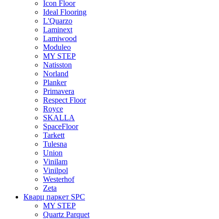
Icon Floor
Ideal Flooring
L'Quarzo
Laminext
Lamiwood
Moduleo
MY STEP
Natisston
Norland
Planker
Primavera
Respect Floor
Royce
SKALLA
SpaceFloor
Tarkett
Tulesna
Union
Vinilam
Vinilpol
Westerhof
Zeta
Кварц паркет SPC
MY STEP
Quartz Parquet