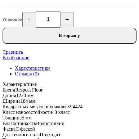
Упаковок
Количество
товара
Каменно-
В корзину
полимерная
SPC
плитка
Сравнить
Respect
В избранное
Floor
Характеристики
4213
Отзывы (0)
Дуб
Медовый
Характеристики
Бренд
Respect Floor
Длина
1220 мм
Ширина
184 мм
Квадратных метров в упаковке
2.4424
Класс износостойкости
43 класс
Толщина
5 мм
Влагостойкость
Водостойкий
Фаска
С фаской
Для теплого пола
Подходит