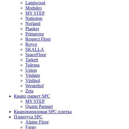
Lamiwood
Moduleo
MY STEP
Natisston
Norland
Planker
Primavera
Respect Floor
Royce
SKALLA
SpaceFloor
Tarkett
Tulesna
Union
Vinilam
Vinilpol
Westerhof
Zeta
Кварц паркет SPC
MY STEP
Quartz Parquet
Кварцвиниловая SPC плитка
Плинтуса SPC
Alpine Floor
Fargo