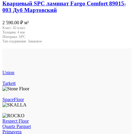
Кварцевый SPC ламинат Fargo Comfort 89015-
003 Дуб Мартовский
2 590.00
₽
м²
Класс:
42 класс
Толщина:
4 мм
Материал:
SPC
Тип соединения:
Замковое
Union
Tarkett
SpaceFloor
Respect Floor
Quartz Parquet
Primavera