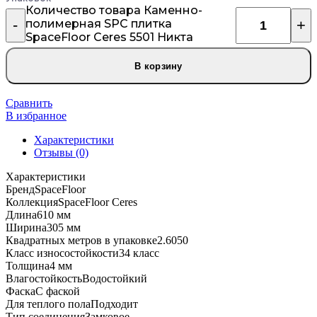
Количество товара Каменно-
полимерная SPC плитка
SpaceFloor Ceres 5501 Никта
В корзину
Сравнить
В избранное
Характеристики
Отзывы (0)
Характеристики
Бренд
SpaceFloor
Коллекция
SpaceFloor Ceres
Длина
610 мм
Ширина
305 мм
Квадратных метров в упаковке
2.6050
Класс износостойкости
34 класс
Толщина
4 мм
Влагостойкость
Водостойкий
Фаска
С фаской
Для теплого пола
Подходит
Тип соединения
Замковое