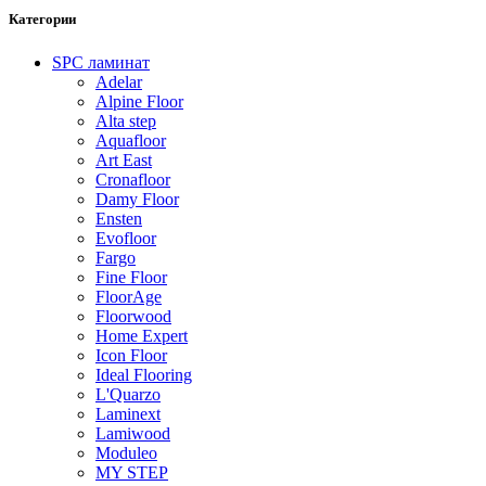
Категории
SPC ламинат
Adelar
Alpine Floor
Alta step
Aquafloor
Art East
Cronafloor
Damy Floor
Ensten
Evofloor
Fargo
Fine Floor
FloorAge
Floorwood
Home Expert
Icon Floor
Ideal Flooring
L'Quarzo
Laminext
Lamiwood
Moduleo
MY STEP