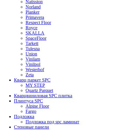
Natisston
Norland
Planker
Primavera
Respect Floor
Royce
SKALLA
SpaceFloor
Tarkett
Tulesna
Union
Vinilam
Vinilpol
Westerhof
Zeta
Кварц паркет SPC
MY STEP
Quartz Parquet
Кварцвиниловая SPC плитка
Плинтуса SPC
Alpine Floor
Fargo
Подложка
Подложка под spc ламинат
Стеновые панели