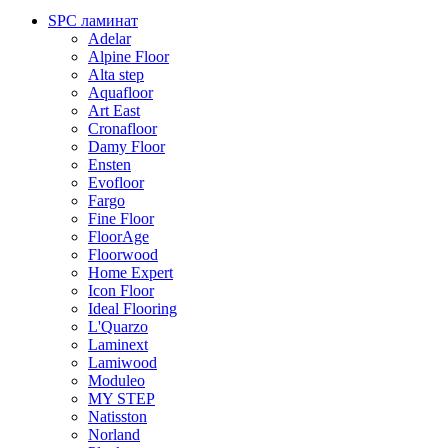
SPC ламинат
Adelar
Alpine Floor
Alta step
Aquafloor
Art East
Cronafloor
Damy Floor
Ensten
Evofloor
Fargo
Fine Floor
FloorAge
Floorwood
Home Expert
Icon Floor
Ideal Flooring
L'Quarzo
Laminext
Lamiwood
Moduleo
MY STEP
Natisston
Norland