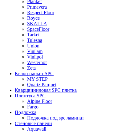
Planker
Primavera
Respect Floor
Royce
SKALLA
SpaceFloor
Tarkett
Tulesna
Union
Vinilam
Vinilpol
Westerhof
Zeta
Кварц паркет SPC
MY STEP
Quartz Parquet
Кварцвиниловая SPC плитка
Плинтуса SPC
Alpine Floor
Fargo
Подложка
Подложка под spc ламинат
Стеновые панели
Aquawall