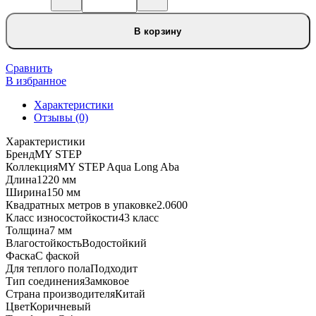
Количество
товара
Каменно-
В корзину
полимерный
SPC
ламинат
Сравнить
My
В избранное
Step
Характеристики
Aqua
Отзывы (0)
Long
Aba
Характеристики
Дуб
Бренд
MY STEP
Солано
Коллекция
MY STEP Aqua Long Aba
MSA81
Длина
1220 мм
Ширина
150 мм
Квадратных метров в упаковке
2.0600
Класс износостойкости
43 класс
Толщина
7 мм
Влагостойкость
Водостойкий
Фаска
С фаской
Для теплого пола
Подходит
Тип соединения
Замковое
Страна производителя
Китай
Цвет
Коричневый