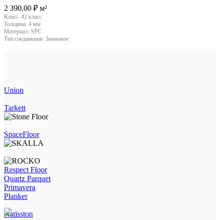
2 390.00
₽
м²
Класс:
42 класс
Толщина:
4 мм
Материал:
SPC
Тип соединения:
Замковое
Union
Tarkett
SpaceFloor
Respect Floor
Quartz Parquet
Primavera
Planker
Natisston