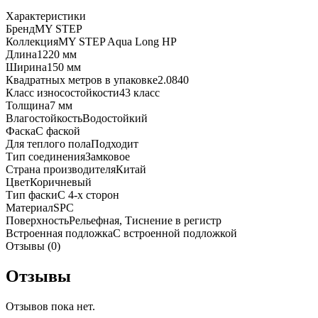
Характеристики
Бренд
MY STEP
Коллекция
MY STEP Aqua Long HP
Длина
1220 мм
Ширина
150 мм
Квадратных метров в упаковке
2.0840
Класс износостойкости
43 класс
Толщина
7 мм
Влагостойкость
Водостойкий
Фаска
С фаской
Для теплого пола
Подходит
Тип соединения
Замковое
Страна производителя
Китай
Цвет
Коричневый
Тип фаски
С 4-х сторон
Материал
SPC
Поверхность
Рельефная, Тиснение в регистр
Встроенная подложка
C встроенной подложкой
Отзывы (0)
Отзывы
Отзывов пока нет.