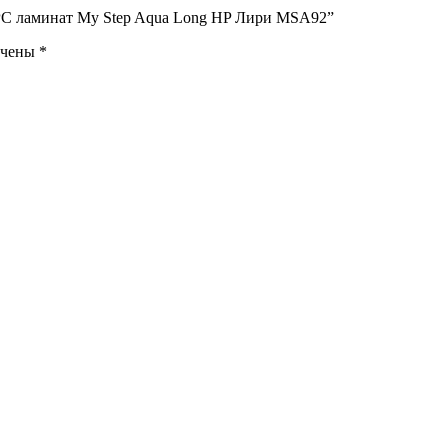
SPC ламинат My Step Aqua Long HP Лири MSA92”
ечены
*