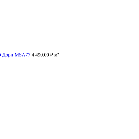
уб Дорн MSA77
4 490.00
₽
м²