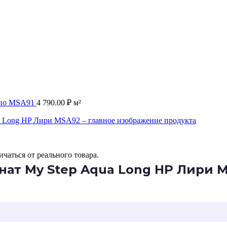
спо MSA91
4 790.00
₽
м²
чаться от реального товара.
ат My Step Aqua Long HP Лири 