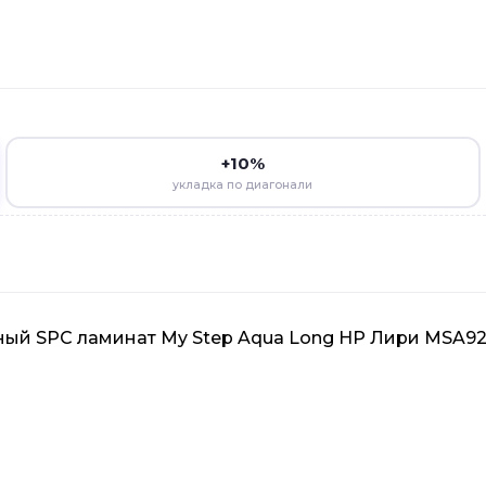
+10%
укладка по диагонали
ый SPC ламинат My Step Aqua Long HP Лири MSA9