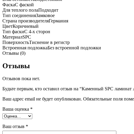
Фаска
С фаской
Для теплого пола
Подходит
Тип соединения
Замковое
Страна производителя
Германия
Цвет
Коричневый
Тип фаски
С 4-х сторон
Материал
SPC
Поверхность
Тиснение в регистр
Встроенная подложка
Без встроенной подложки
Отзывы (0)
Отзывы
Отзывов пока нет.
Будьте первым, кто оставил отзыв на “Каменный SPC ламинат Al
Ваш адрес email не будет опубликован.
Обязательные поля пом
Ваша оценка
*
Ваш отзыв
*