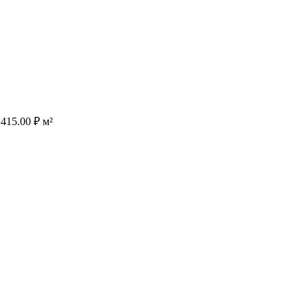
 415.00
₽
м²