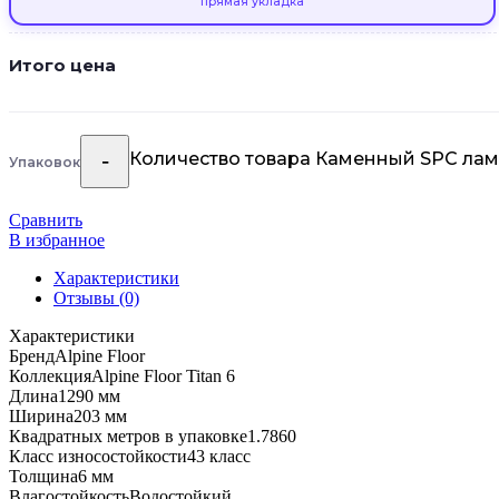
прямая укладка
Итого цена
Количество товара Каменный SPC ламина
Упаковок
Сравнить
В избранное
Характеристики
Отзывы (0)
Характеристики
Бренд
Alpine Floor
Коллекция
Alpine Floor Titan 6
Длина
1290 мм
Ширина
203 мм
Квадратных метров в упаковке
1.7860
Класс износостойкости
43 класс
Толщина
6 мм
Влагостойкость
Водостойкий