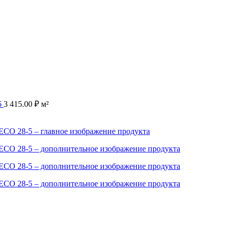
6
3 415.00
₽
м²