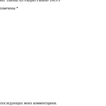
т Tulesna Art Parquet Famoso 1005-3”
 помечены
*
ля последующих моих комментариев.