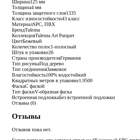
Ширина
125 мм
Толщина
4 мм
Толщина защитного слоя
1335
Класс износостойкости
43 класс
Материал
SPC, ПВХ
Бренд
Tulesna
Коллекция
Tulesna Art Parquet
Цвет
Бежевый
Количество полос
1-полосный
Штук в упаковке
26
Страна производителя
Германия
Тип рисунка
Под дерево
Тип соединения
Замковое
Влагостойкость
100% водостойкий
Квадратных метров в упаковке
1.9500
Фаска
С фаской
Тип фаски
V-образная фаска
Встроенная подложка
Без встроенной подложки
Отзывы (0)
Отзывы
Отзывов пока нет.