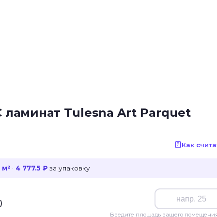
ламинат Tulesna Art Parquet
Как счита
 м²
·
4 777.5 ₽
за упаковку
)
Введите площадь вашего помещения