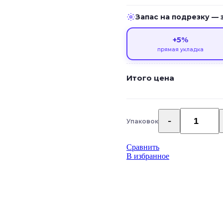
Запас на подрезку — 
+5%
прямая укладка
Итого цена
Упаковок
Количество
товара
Каменный
Сравнить
SPC
В избранное
ламинат
Tulesna
Art
Parquet
Famoso
1005-
3