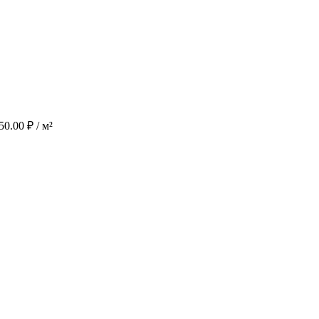
450.00
₽
/ м²