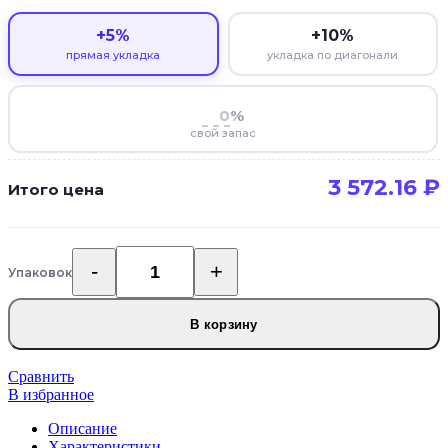
+5%
+10%
прямая укладка
укладка по диагонали
%
свой запас
3 572.16
₽
Итого цена
Упаковок
Количество
товара
Каменный
В корзину
SPC
ламинат
Tulesna
Сравнить
Verano
В избранное
Alcmena
Описание
1002-
Характеристики