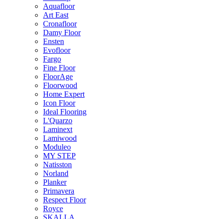
Aquafloor
Art East
Cronafloor
Damy Floor
Ensten
Evofloor
Fargo
Fine Floor
FloorAge
Floorwood
Home Expert
Icon Floor
Ideal Flooring
L'Quarzo
Laminext
Lamiwood
Moduleo
MY STEP
Natisston
Norland
Planker
Primavera
Respect Floor
Royce
SKALLA