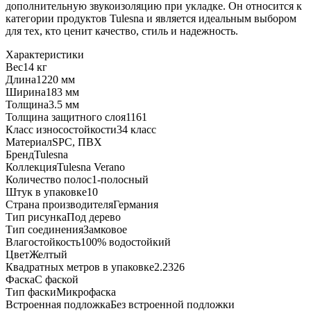
дополнительную звукоизоляцию при укладке. Он относится к
категории продуктов Tulesna и является идеальным выбором
для тех, кто ценит качество, стиль и надежность.
Характеристики
Вес
14 кг
Длина
1220 мм
Ширина
183 мм
Толщина
3.5 мм
Толщина защитного слоя
1161
Класс износостойкости
34 класс
Материал
SPC, ПВХ
Бренд
Tulesna
Коллекция
Tulesna Verano
Количество полос
1-полосный
Штук в упаковке
10
Страна производителя
Германия
Тип рисунка
Под дерево
Тип соединения
Замковое
Влагостойкость
100% водостойкий
Цвет
Желтый
Квадратных метров в упаковке
2.2326
Фаска
С фаской
Тип фаски
Микрофаска
Встроенная подложка
Без встроенной подложки