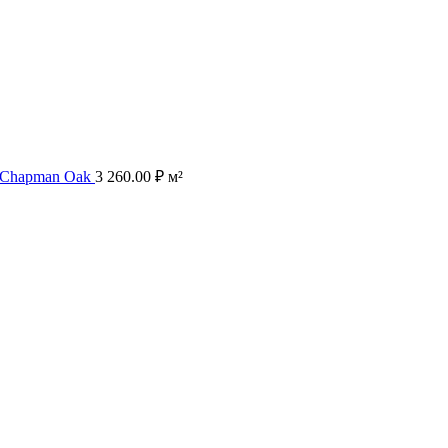
9 Chapman Oak
3 260.00
₽
м²