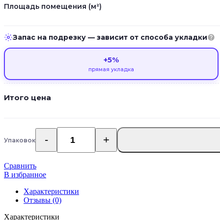
Площадь помещения (м²)
Запас на подрезку — зависит от способа укладки
+5%
прямая укладка
Итого цена
Упаковок
Количество
товара
Кварц
Сравнить
виниловые
В избранное
полы
Adelar
Характеристики
Eterna
Отзывы (0)
03239/400087300
Характеристики
Riviera