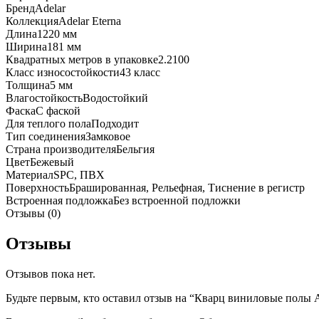
Бренд
Adelar
Оаk
Коллекция
Adelar Eterna
Длина
1220 мм
Ширина
181 мм
Квадратных метров в упаковке
2.2100
Класс износостойкости
43 класс
Толщина
5 мм
Влагостойкость
Водостойкий
Фаска
С фаской
Для теплого пола
Подходит
Тип соединения
Замковое
Страна производителя
Бельгия
Цвет
Бежевый
Материал
SPC, ПВХ
Поверхность
Брашированная, Рельефная, Тиснение в регистр
Встроенная подложка
Без встроенной подложки
Отзывы (0)
Отзывы
Отзывов пока нет.
Будьте первым, кто оставил отзыв на “Кварц виниловые полы Ad