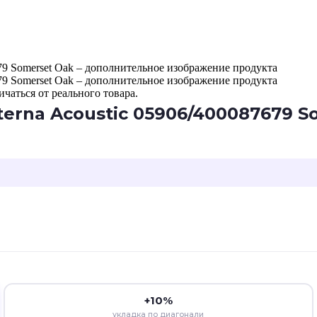
чаться от реального товара.
erna Acoustic 05906/400087679 S
+10%
укладка по диагонали