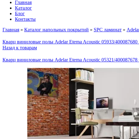
Главная
Каталог
Блог
Контакты
Главная
»
Каталог напольных покрытий
»
SPC ламинат
»
Adela
Кварц виниловые полы Adelar Eterna Acoustic 05933/400087680
Назад к товарам
Кварц виниловые полы Adelar Eterna Acoustic 05321/40008767