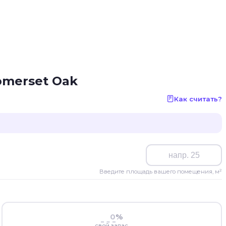
omerset Oak
Как считать?
Введите площадь вашего помещения, м²
%
свой запас