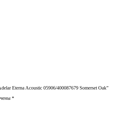
elar Eterna Acoustic 05906/400087679 Somerset Oak”
ечены
*