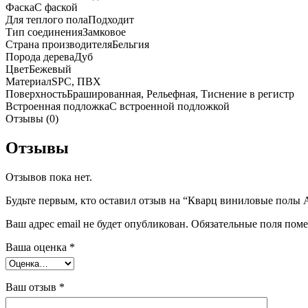
Фаска
С фаской
Для теплого пола
Подходит
Тип соединения
Замковое
Страна производителя
Бельгия
Порода дерева
Дуб
Цвет
Бежевый
Материал
SPC, ПВХ
Поверхность
Брашированная, Рельефная, Тиснение в регистр
Встроенная подложка
C встроенной подложкой
Отзывы (0)
Отзывы
Отзывов пока нет.
Будьте первым, кто оставил отзыв на “Кварц виниловые полы Ad
Ваш адрес email не будет опубликован.
Обязательные поля пом
Ваша оценка
*
Ваш отзыв
*