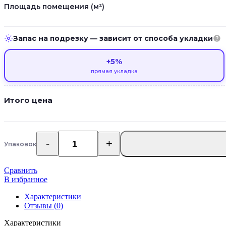
Площадь помещения (м²)
Запас на подрезку — зависит от способа укладки
+5%
прямая укладка
Итого цена
Упаковок
Количество
товара
Кварц
Сравнить
виниловые
В избранное
полы
Adelar
Характеристики
Solida
Отзывы (0)
Acoustic
Характеристики
03826/400087436