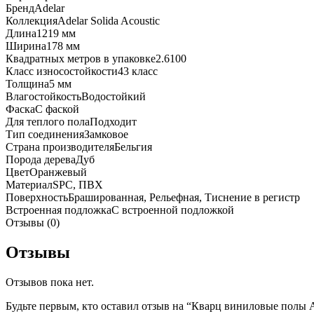
Бренд
Adelar
Traditional
Коллекция
Adelar Solida Acoustic
Oak
Длина
1219 мм
Ширина
178 мм
Квадратных метров в упаковке
2.6100
Класс износостойкости
43 класс
Толщина
5 мм
Влагостойкость
Водостойкий
Фаска
С фаской
Для теплого пола
Подходит
Тип соединения
Замковое
Страна производителя
Бельгия
Порода дерева
Дуб
Цвет
Оранжевый
Материал
SPC, ПВХ
Поверхность
Брашированная, Рельефная, Тиснение в регистр
Встроенная подложка
C встроенной подложкой
Отзывы (0)
Отзывы
Отзывов пока нет.
Будьте первым, кто оставил отзыв на “Кварц виниловые полы Ade