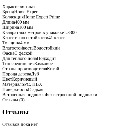
Дуб
Характеристики
Элион
Бренд
Home Expert
986-
Коллекция
Home Expert Prime
228
Длина
400 мм
Ширина
100 мм
Квадратных метров в упаковке
1.8300
Класс износостойкости
41 класс
Толщина
4 мм
Влагостойкость
Водостойкий
Фаска
С фаской
Для теплого пола
Подходит
Тип соединения
Замковое
Страна производителя
Китай
Порода дерева
Дуб
Цвет
Коричневый
Материал
SPC, ПВХ
Поверхность
Гладкая
Встроенная подложка
Без встроенной подложки
Отзывы (0)
Отзывы
Отзывов пока нет.