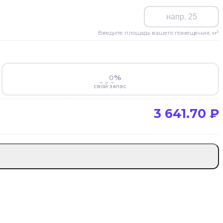
Введите площадь вашего помещения, м²
%
свой запас
3 641.70
₽