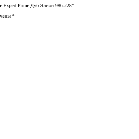
 Expert Prime Дуб Элион 986-228”
ечены
*