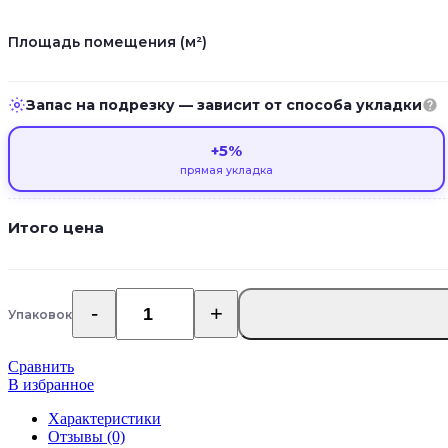
Площадь помещения (м²)
Запас на подрезку — зависит от способа укладки
+5%
прямая укладка
Итого цена
Упаковок
Количество
товара
Кварцевый
Сравнить
ламинат
В избранное
Home
Expert
Характеристики
Prime
Отзывы (0)