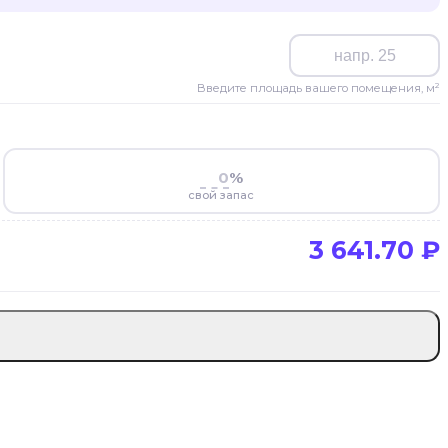
Введите площадь вашего помещения, м²
%
свой запас
3 641.70
₽