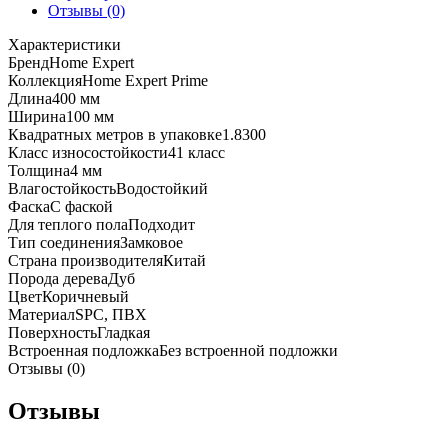
Prime
Отзывы (0)
Дуб
Характеристики
Фреддо
Бренд
Home Expert
305-
Коллекция
Home Expert Prime
777
Длина
400 мм
Ширина
100 мм
Квадратных метров в упаковке
1.8300
Класс износостойкости
41 класс
Толщина
4 мм
Влагостойкость
Водостойкий
Фаска
С фаской
Для теплого пола
Подходит
Тип соединения
Замковое
Страна производителя
Китай
Порода дерева
Дуб
Цвет
Коричневый
Материал
SPC, ПВХ
Поверхность
Гладкая
Встроенная подложка
Без встроенной подложки
Отзывы (0)
Отзывы