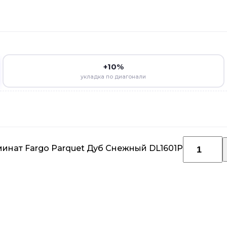
+10%
укладка по диагонали
минат Fargo Parquet Дуб Снежный DL1601P