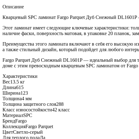
Описание
Кварцевый SPC ламинат Fargo Parquet Дуб Снежный DL1601P — 
Этот ламинат имеет следующие ключевые характеристики: толщи
наличие фаски, поверхность матовая, в упаковке 20 планок, за
Преимущества этого ламината включают в себя его высокую изн
а также стильный дизайн, который подойдет для любого интерь
Fargo Parquet Дуб Снежный DL1601P — идеальный выбор для те
доме с этим превосходным кварцевым SPC ламинатом от Fargo 
Характеристики
Вес
13.5 кг
Длина
615
Ширина
123
Толщина
4 мм
Толщина защитного слоя
288
Класс износостойкости
42 класс
Материал
SPC
Бренд
Fargo
Коллекция
Fargo Parquet
Цвет
Светло-серый
Для теплого пола
Да