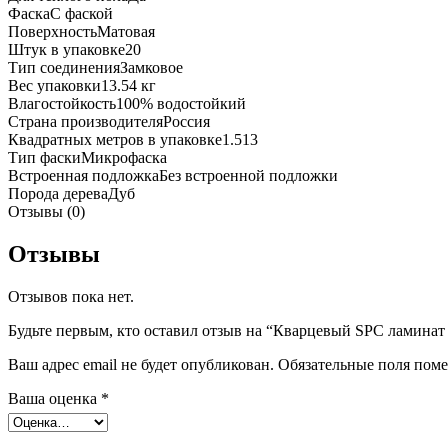
Фаска
С фаской
Поверхность
Матовая
Штук в упаковке
20
Тип соединения
Замковое
Вес упаковки
13.54 кг
Влагостойкость
100% водостойкий
Страна производителя
Россия
Квадратных метров в упаковке
1.513
Тип фаски
Микрофаска
Встроенная подложка
Без встроенной подложки
Порода дерева
Дуб
Отзывы (0)
Отзывы
Отзывов пока нет.
Будьте первым, кто оставил отзыв на “Кварцевый SPC ламина
Ваш адрес email не будет опубликован.
Обязательные поля пом
Ваша оценка
*