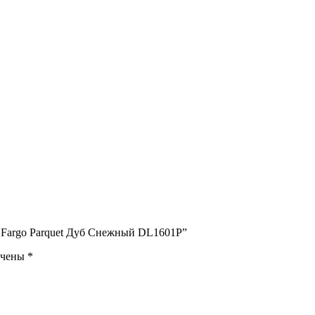
т Fargo Parquet Дуб Снежный DL1601P”
ечены
*