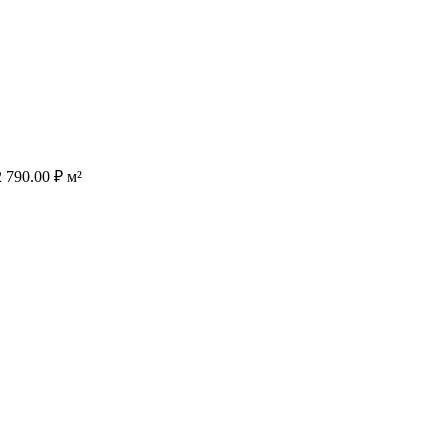
2 790.00
₽
м²