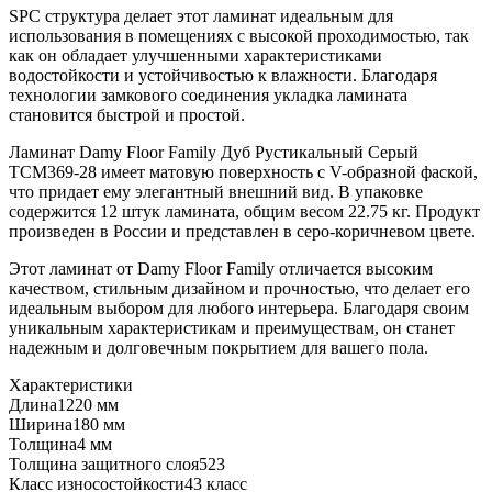
SPC структура делает этот ламинат идеальным для
использования в помещениях с высокой проходимостью, так
как он обладает улучшенными характеристиками
водостойкости и устойчивостью к влажности. Благодаря
технологии замкового соединения укладка ламината
становится быстрой и простой.
Ламинат Damy Floor Family Дуб Рустикальный Cерый
TCM369-28 имеет матовую поверхность с V-образной фаской,
что придает ему элегантный внешний вид. В упаковке
содержится 12 штук ламината, общим весом 22.75 кг. Продукт
произведен в России и представлен в серо-коричневом цвете.
Этот ламинат от Damy Floor Family отличается высоким
качеством, стильным дизайном и прочностью, что делает его
идеальным выбором для любого интерьера. Благодаря своим
уникальным характеристикам и преимуществам, он станет
надежным и долговечным покрытием для вашего пола.
Характеристики
Длина
1220 мм
Ширина
180 мм
Толщина
4 мм
Толщина защитного слоя
523
Класс износостойкости
43 класс