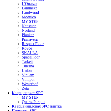
L'Quarzo
Laminext
Lamiwood
Moduleo
MY STEP
Natisston
Norland
Planker
Primavera
Respect Floor
Royce
SKALLA
SpaceFloor
Tarkett
Tulesna
Union
Vinilam
Vinilpol
Westerhof
Zeta
Кварц паркет SPC
MY STEP
Quartz Parquet
Кварцвиниловая SPC плитка
Плинтуса SPC