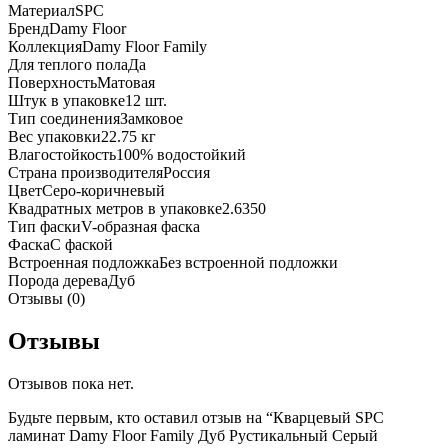
Материал
SPC
Бренд
Damy Floor
Коллекция
Damy Floor Family
Для теплого пола
Да
Поверхность
Матовая
Штук в упаковке
12 шт.
Тип соединения
Замковое
Вес упаковки
22.75 кг
Влагостойкость
100% водостойкий
Страна производителя
Россия
Цвет
Серо-коричневый
Квадратных метров в упаковке
2.6350
Тип фаски
V-образная фаска
Фаска
С фаской
Встроенная подложка
Без встроенной подложки
Порода дерева
Дуб
Отзывы (0)
Отзывы
Отзывов пока нет.
Будьте первым, кто оставил отзыв на “Кварцевый SPC
ламинат Damy Floor Family Дуб Рустикальный Cерый