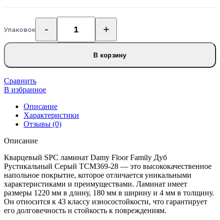
Упаковок
Количество
товара
Кварцевый
В корзину
SPC
ламинат
Damy
Сравнить
Floor
В избранное
Family
Описание
Дуб
Характеристики
Рустикальный
Отзывы (0)
Cерый
TCM369-
Описание
28
Кварцевый SPC ламинат Damy Floor Family Дуб
Рустикальный Cерый TCM369-28 — это высококачественное
напольное покрытие, которое отличается уникальными
характеристиками и преимуществами. Ламинат имеет
размеры 1220 мм в длину, 180 мм в ширину и 4 мм в толщину.
Он относится к 43 классу износостойкости, что гарантирует
его долговечность и стойкость к повреждениям.