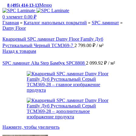
Меню
8 (495) 414-13-13
c 10:00 до 19:00
0
элемент
0.00
₽
Главная
»
Каталог напольных покрытий
»
SPC ламинат
»
Damy Floor
Кварцевый SPC ламинат Damy Floor Family Дуб
Рустикальный Черный TCM369-7
2 799.00
₽
/ м²
Назад к товарам
SPC ламинат Alta Step Бамбук SPC8808
2 099.92
₽
/ м²
Нажмите, чтобы увеличить