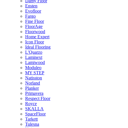
Damy Floor
Ensten
Evofloor
Fargo
Fine Floor
FloorAge
Floorwood
Home Expert
Icon Floor
Ideal Flooring
L'Quarzo
Laminext
Lamiwood
Moduleo
MY STEP
Natisston
Norland
Planker
Primavera
Respect Floor
Royce
SKALLA
SpaceFloor
Tarkett
Tulesna