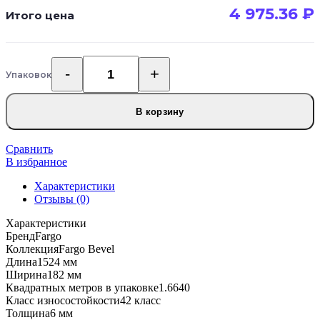
4 975.36
₽
Итого цена
Упаковок
Количество
товара
Кварцевый
В корзину
SPC
ламинат
Fargo
Сравнить
Bevel
В избранное
50-
Характеристики
2123-
Отзывы (0)
40
Дуб
Характеристики
Кастилия
Бренд
Fargo
Коллекция
Fargo Bevel
Длина
1524 мм
Ширина
182 мм
Квадратных метров в упаковке
1.6640
Класс износостойкости
42 класс
Толщина
6 мм