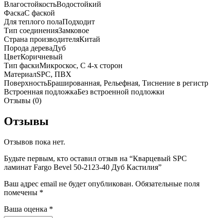
Влагостойкость
Водостойкий
Фаска
С фаской
Для теплого пола
Подходит
Тип соединения
Замковое
Страна производителя
Китай
Порода дерева
Дуб
Цвет
Коричневый
Тип фаски
Микроскос, С 4-х сторон
Материал
SPC, ПВХ
Поверхность
Брашированная, Рельефная, Тиснение в регистр
Встроенная подложка
Без встроенной подложки
Отзывы (0)
Отзывы
Отзывов пока нет.
Будьте первым, кто оставил отзыв на “Кварцевый SPC
ламинат Fargo Bevel 50-2123-40 Дуб Кастилия”
Ваш адрес email не будет опубликован.
Обязательные поля
помечены
*
Ваша оценка
*