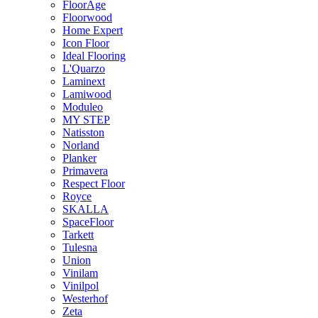
FloorAge
Floorwood
Home Expert
Icon Floor
Ideal Flooring
L'Quarzo
Laminext
Lamiwood
Moduleo
MY STEP
Natisston
Norland
Planker
Primavera
Respect Floor
Royce
SKALLA
SpaceFloor
Tarkett
Tulesna
Union
Vinilam
Vinilpol
Westerhof
Zeta