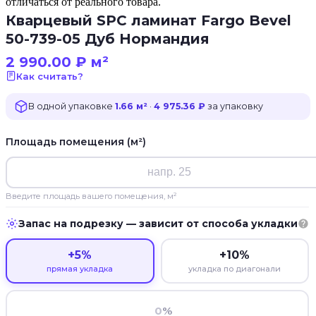
отличаться от реального товара.
Кварцевый SPC ламинат Fargo Bevel
50-739-05 Дуб Нормандия
2 990.00
₽
м²
Как считать?
В одной упаковке
1.66 м²
·
4 975.36 ₽
за упаковку
Площадь помещения (м²)
Введите площадь вашего помещения, м²
Запас на подрезку — зависит от способа укладки
+5%
+10%
прямая укладка
укладка по диагонали
%