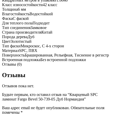
Квадратных метров в упаковке
1.6640
Класс износостойкости
42 класс
Толщина
6 мм
Влагостойкость
Водостойкий
Фаска
С фаской
Для теплого пола
Подходит
Тип соединения
Замковое
Страна производителя
Китай
Порода дерева
Дуб
Цвет
Золотистый
Тип фаски
Микроскос, С 4-х сторон
Материал
SPC, ПВХ
Поверхность
Брашированная, Рельефная, Тиснение в регистр
Встроенная подложка
Без встроенной подложки
Отзывы (0)
Отзывы
Отзывов пока нет.
Будьте первым, кто оставил отзыв на “Кварцевый SPC
ламинат Fargo Bevel 50-739-05 Дуб Нормандия”
Ваш адрес email не будет опубликован.
Обязательные поля
помечены
*