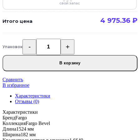
свой запас
4 975.36
₽
Итого цена
Упаковок
Количество
товара
Кварцевый
В корзину
SPC
ламинат
Fargo
Сравнить
Bevel
В избранное
50-
Характеристики
739-
Отзывы (0)
05
Дуб
Характеристики
Нормандия
Бренд
Fargo
Коллекция
Fargo Bevel
Длина
1524 мм
Ширина
182 мм