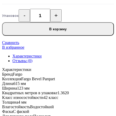
Упаковок
Количество
товара
Кварцевый
В корзину
SPC
ламинат
Fargo
Сравнить
Bevel
В избранное
Parquet
Характеристики
Дуб
Отзывы (0)
Окленд
33-
Характеристики
653-
Бренд
Fargo
76
Коллекция
Fargo Bevel Parquet
Длина
615 мм
Ширина
123 мм
Квадратных метров в упаковке
1.3620
Класс износостойкости
42 класс
Толщина
4 мм
Влагостойкость
Водостойкий
Фаска
С фаской