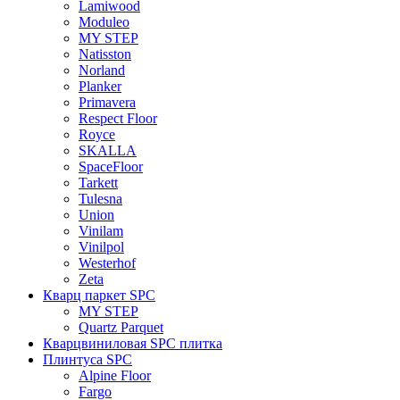
Lamiwood
Moduleo
MY STEP
Natisston
Norland
Planker
Primavera
Respect Floor
Royce
SKALLA
SpaceFloor
Tarkett
Tulesna
Union
Vinilam
Vinilpol
Westerhof
Zeta
Кварц паркет SPC
MY STEP
Quartz Parquet
Кварцвиниловая SPC плитка
Плинтуса SPC
Alpine Floor
Fargo