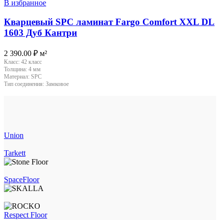
В избранное
Кварцевый SPC ламинат Fargo Comfort XXL DL
1603 Дуб Кантри
2 390.00
₽
м²
Класс:
42 класс
Толщина:
4 мм
Материал:
SPC
Тип соединения:
Замковое
Union
Tarkett
SpaceFloor
Respect Floor