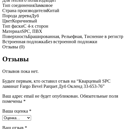
Для теплого пола
Подходит
Тип соединения
Замковое
Страна производителя
Китай
Порода дерева
Дуб
Цвет
Коричневый
Тип фаски
С 4-х сторон
Материал
SPC, ПВХ
Поверхность
Брашированная, Рельефная, Тиснение в регистр
Встроенная подложка
Без встроенной подложки
Отзывы (0)
Отзывы
Отзывов пока нет.
Будьте первым, кто оставил отзыв на “Кварцевый SPC
ламинат Fargo Bevel Parquet Дуб Окленд 33-653-76”
Ваш адрес email не будет опубликован.
Обязательные поля
помечены
*
Ваша оценка
*
Ваш отзыв
*