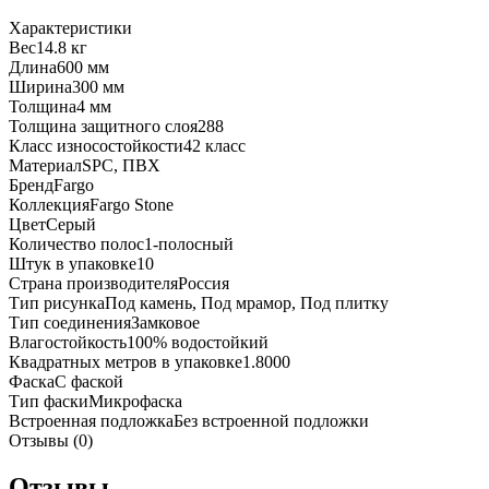
Характеристики
Вес
14.8 кг
Длина
600 мм
Ширина
300 мм
Толщина
4 мм
Толщина защитного слоя
288
Класс износостойкости
42 класс
Материал
SPC, ПВХ
Бренд
Fargo
Коллекция
Fargo Stone
Цвет
Серый
Количество полос
1-полосный
Штук в упаковке
10
Страна производителя
Россия
Тип рисунка
Под камень, Под мрамор, Под плитку
Тип соединения
Замковое
Влагостойкость
100% водостойкий
Квадратных метров в упаковке
1.8000
Фаска
С фаской
Тип фаски
Микрофаска
Встроенная подложка
Без встроенной подложки
Отзывы (0)
Отзывы