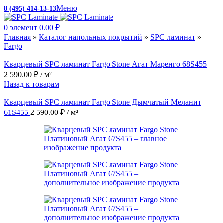
Меню
8 (495) 414-13-13
c 10:00 до 19:00
0
элемент
0.00
₽
Главная
»
Каталог напольных покрытий
»
SPC ламинат
»
Fargo
Кварцевый SPC ламинат Fargo Stone Агат Маренго 68S455
2 590.00
₽
/ м²
Назад к товарам
Кварцевый SPC ламинат Fargo Stone Дымчатый Меланит
61S455
2 590.00
₽
/ м²