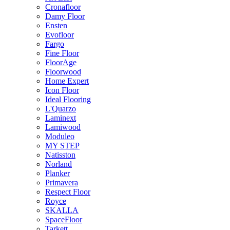
Cronafloor
Damy Floor
Ensten
Evofloor
Fargo
Fine Floor
FloorAge
Floorwood
Home Expert
Icon Floor
Ideal Flooring
L'Quarzo
Laminext
Lamiwood
Moduleo
MY STEP
Natisston
Norland
Planker
Primavera
Respect Floor
Royce
SKALLA
SpaceFloor
Tarkett