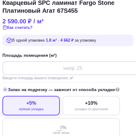
Кварцевый SPC ламинат Fargo Stone
Платиновый Агат 67S455
2 590.00
₽
/ м²
Как считать?
В одной упаковке
1.8 м²
·
4 662 ₽
за упаковку
Площадь помещения (м²)
Введите площадь вашего помещения, м²
Запас на подрезку — зависит от способа укладки
+5%
+10%
прямая укладка
укладка по диагонали
%
свой запас