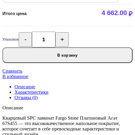
4 662.00
₽
Итого цена
Упаковок
Количество
товара
Кварцевый
В корзину
SPC
ламинат
Fargo
Сравнить
Stone
В избранное
Платиновый
Агат
Описание
67S455
Характеристики
Отзывы (0)
Описание
Кварцевый SPC ламинат Fargo Stone Платиновый Агат
67S455 — это высококачественное напольное покрытие,
которое сочетает в себе превосходные характеристики и
стильный дизайн.