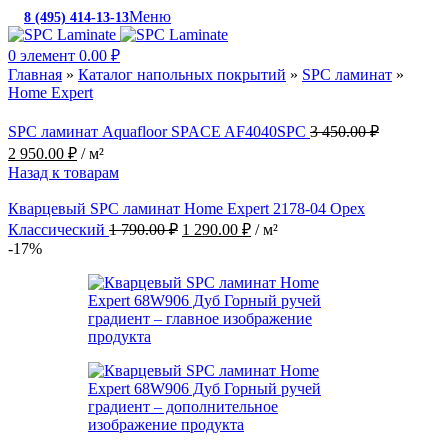
Меню
8 (495) 414-13-13
c 10:00 до 19:00
0
элемент
0.00
₽
Главная
»
Каталог напольных покрытий
»
SPC ламинат
»
Home Expert
SPC ламинат Aquafloor SPACE AF4040SPC
3 450.00
₽
2 950.00
₽
/ м²
Назад к товарам
Кварцевый SPC ламинат Home Expert 2178-04 Орех
Классический
1 790.00
₽
1 290.00
₽
/ м²
-17%