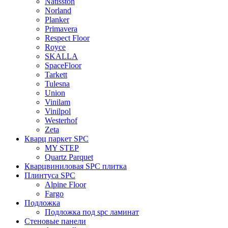
Natisston
Norland
Planker
Primavera
Respect Floor
Royce
SKALLA
SpaceFloor
Tarkett
Tulesna
Union
Vinilam
Vinilpol
Westerhof
Zeta
Кварц паркет SPC
MY STEP
Quartz Parquet
Кварцвиниловая SPC плитка
Плинтуса SPC
Alpine Floor
Fargo
Подложка
Подложка под spc ламинат
Стеновые панели