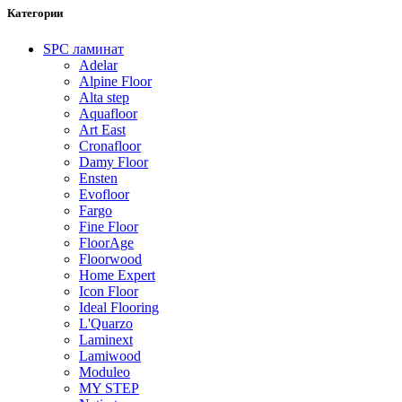
Категории
SPC ламинат
Adelar
Alpine Floor
Alta step
Aquafloor
Art East
Cronafloor
Damy Floor
Ensten
Evofloor
Fargo
Fine Floor
FloorAge
Floorwood
Home Expert
Icon Floor
Ideal Flooring
L'Quarzo
Laminext
Lamiwood
Moduleo
MY STEP