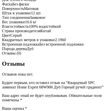
Фаска
Без фаски
Поверхность
Матовая
Штук в упаковке
12 шт.
Тип соединения
Замковое
Вес упаковки
16.6 кг
Влагостойкость
100% водостойкий
Страна производителя
Китай
Цвет
Серый
Квадратных метров в упаковке
2.1960
Встроенная подложка
Без встроенной подложки
Порода дерева
Дуб
Отзывы (0)
Отзывы
Отзывов пока нет.
Будьте первым, кто оставил отзыв на “Кварцевый SPC
ламинат Home Expert 68W906 Дуб Горный ручей градиент”
Ваш адрес email не будет опубликован.
Обязательные поля
помечены
*
Ваша оценка
*