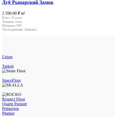
Дуб Рыцарский Замок
2 590.00
₽
м²
Класс:
42 класс
Толщина:
4 мм
Материал:
SPC
Тип соединения:
Замковое
Union
Tarkett
SpaceFloor
Respect Floor
Quartz Parquet
Primavera
Planker