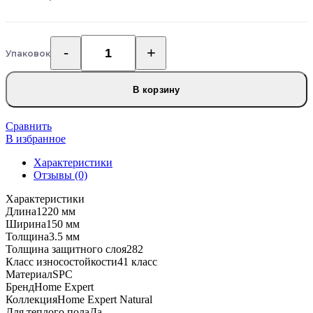
Упаковок
Количество
товара
Кварцевый
В корзину
SPC
ламинат
Home
Сравнить
Expert
В избранное
68W906
Характеристики
Дуб
Отзывы (0)
Горный
ручей
Характеристики
градиент
Длина
1220 мм
Ширина
150 мм
Толщина
3.5 мм
Толщина защитного слоя
282
Класс износостойкости
41 класс
Материал
SPC
Бренд
Home Expert
Коллекция
Home Expert Natural
Для теплого пола
Да