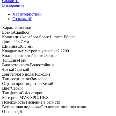
Limited
Сравнить
Edition
В избранное
AF4041SPLE
Характеристики
Отзывы (0)
Характеристики
Бренд
Aquafloor
Коллекция
Aquafloor Space Limited Edition
Длина
553.7 мм
Ширина
130.5 мм
Квадратных метров в упаковке
2.2200
Класс износостойкости
43 класс
Толщина
4 мм
Влагостойкость
Водостойкий
Фаска
С фаской
Для теплого пола
Подходит
Тип соединения
Замковое
Страна производителя
Китай
Цвет
Серый
Тип фаски
С 4-х сторон
Материал
MVF, SPC, ПВХ
Поверхность
Тиснение в регистр
Встроенная подложка
Без встроенной подложки
Отзывы (0)