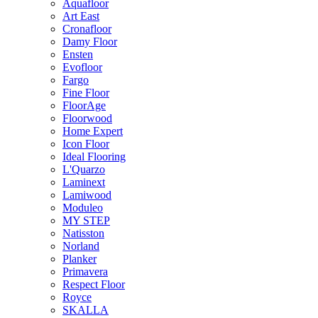
Aquafloor
Art East
Cronafloor
Damy Floor
Ensten
Evofloor
Fargo
Fine Floor
FloorAge
Floorwood
Home Expert
Icon Floor
Ideal Flooring
L'Quarzo
Laminext
Lamiwood
Moduleo
MY STEP
Natisston
Norland
Planker
Primavera
Respect Floor
Royce
SKALLA