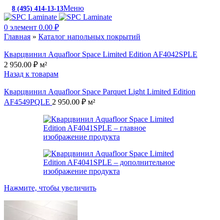
Меню
8 (495) 414-13-13
c 10:00 до 19:00
0
элемент
0.00
₽
Главная
»
Каталог напольных покрытий
Кварцвинил Aquafloor Space Limited Edition AF4042SPLE
2 950.00
₽
м²
Назад к товарам
Кварцвинил Aquafloor Space Parquet Light Limited Edition
AF4549PQLE
2 950.00
₽
м²
Нажмите, чтобы увеличить