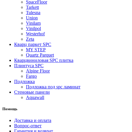
SpaceFloor
Tarkett
Tulesna
Union
Vinilam
Vinilpol
Westerhof
Zeta
Кварц паркет SPC
MY STEP
Quartz Parquet
Кварцвиниловая SPC плитка
Плинтуса SPC
Alpine Floor
Fargo
Подложка
Подложка под spc ламинат
Стеновые панели
Aquawall
Помощь
Доставка и оплата
Вопрос-ответ
Гарантия и возврат