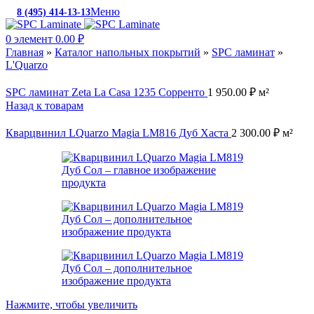
Меню
8 (495) 414-13-13
c 10:00 до 19:00
0
элемент
0.00
₽
Главная
»
Каталог напольных покрытий
»
SPC ламинат
»
L'Quarzo
SPC ламинат Zeta La Casa 1235 Сорренто
1 950.00
₽
м²
Назад к товарам
Кварцвинил LQuarzo Magia LM816 Дуб Хаста
2 300.00
₽
м²
Нажмите, чтобы увеличить