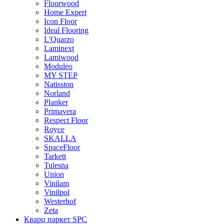
Floorwood
Home Expert
Icon Floor
Ideal Flooring
L'Quarzo
Laminext
Lamiwood
Moduleo
MY STEP
Natisston
Norland
Planker
Primavera
Respect Floor
Royce
SKALLA
SpaceFloor
Tarkett
Tulesna
Union
Vinilam
Vinilpol
Westerhof
Zeta
Кварц паркет SPC