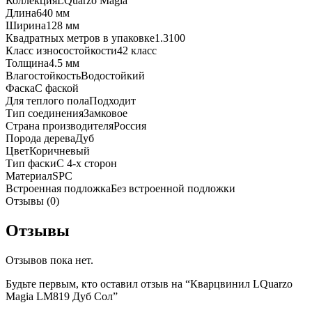
Коллекция
LQuarzo Magia
Длина
640 мм
Ширина
128 мм
Квадратных метров в упаковке
1.3100
Класс износостойкости
42 класс
Толщина
4.5 мм
Влагостойкость
Водостойкий
Фаска
С фаской
Для теплого пола
Подходит
Тип соединения
Замковое
Страна производителя
Россия
Порода дерева
Дуб
Цвет
Коричневый
Тип фаски
С 4-х сторон
Материал
SPC
Встроенная подложка
Без встроенной подложки
Отзывы (0)
Отзывы
Отзывов пока нет.
Будьте первым, кто оставил отзыв на “Кварцвинил LQuarzo
Magia LM819 Дуб Сол”