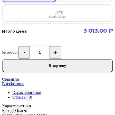
%
свой запас
3 013.00
₽
Итого цена
Упаковок
Количество
товара
Кварцвинил
В корзину
LQuarzo
Magia
LM819
Сравнить
Дуб
В избранное
Сол
Характеристики
Отзывы (0)
Характеристики
Бренд
LQuarzo