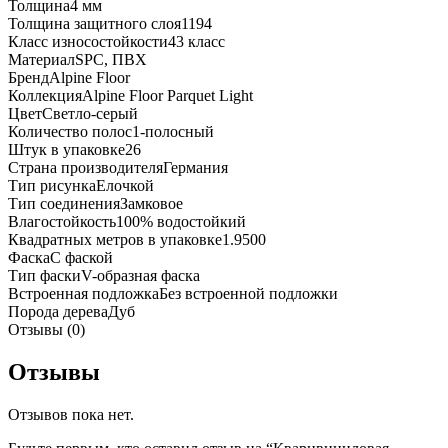
Толщина
4 мм
Толщина защитного слоя
1194
Класс износостойкости
43 класс
Материал
SPC, ПВХ
Бренд
Alpine Floor
Коллекция
Alpine Floor Parquet Light
Цвет
Светло-серый
Количество полос
1-полосный
Штук в упаковке
26
Страна производителя
Германия
Тип рисунка
Елочкой
Тип соединения
Замковое
Влагостойкость
100% водостойкий
Квадратных метров в упаковке
1.9500
Фаска
С фаской
Тип фаски
V-образная фаска
Встроенная подложка
Без встроенной подложки
Порода дерева
Дуб
Отзывы (0)
Отзывы
Отзывов пока нет.