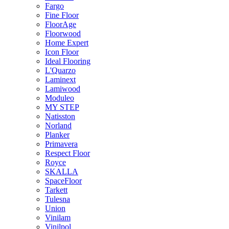
Fargo
Fine Floor
FloorAge
Floorwood
Home Expert
Icon Floor
Ideal Flooring
L'Quarzo
Laminext
Lamiwood
Moduleo
MY STEP
Natisston
Norland
Planker
Primavera
Respect Floor
Royce
SKALLA
SpaceFloor
Tarkett
Tulesna
Union
Vinilam
Vinilpol