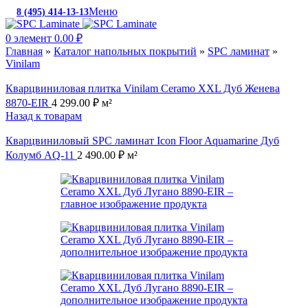
Меню
8 (495) 414-13-13
c 10:00 до 19:00
0
элемент
0.00
₽
Главная
»
Каталог напольных покрытий
»
SPC ламинат
»
Vinilam
Кварцвиниловая плитка Vinilam Ceramo XXL Дуб Женева
8870-EIR
4 299.00
₽
м²
Назад к товарам
Кварцвиниловый SPC ламинат Icon Floor Aquamarine Дуб
Колумб AQ-11
2 490.00
₽
м²