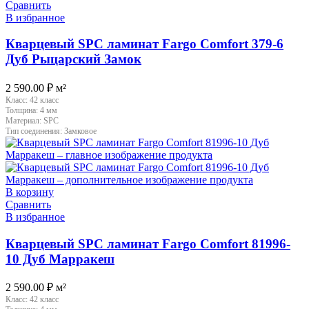
Сравнить
В избранное
Кварцевый SPC ламинат Fargo Comfort 379-6
Дуб Рыцарский Замок
2 590.00
₽
м²
Класс:
42 класс
Толщина:
4 мм
Материал:
SPC
Тип соединения:
Замковое
В корзину
Сравнить
В избранное
Кварцевый SPC ламинат Fargo Comfort 81996-
10 Дуб Марракеш
2 590.00
₽
м²
Класс:
42 класс