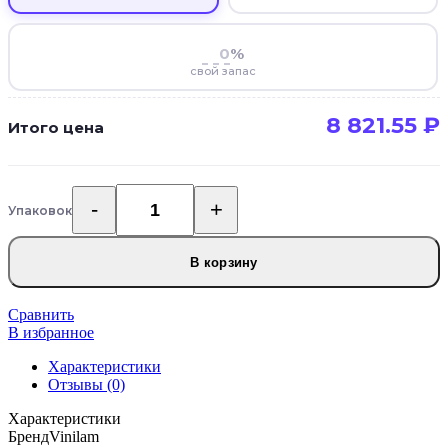
%
свой запас
8 821.55
₽
Итого цена
Упаковок
Количество
товара
Кварцвиниловая
В корзину
плитка
Vinilam
Ceramo
Сравнить
XXL
В избранное
Дуб
Характеристики
Лугано
Отзывы (0)
8890-
EIR
Характеристики
Бренд
Vinilam