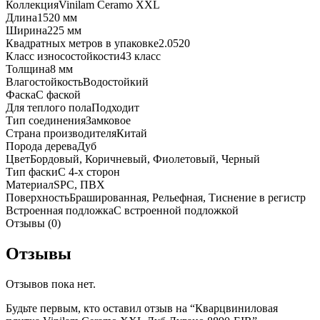
Коллекция
Vinilam Ceramo XXL
Длина
1520 мм
Ширина
225 мм
Квадратных метров в упаковке
2.0520
Класс износостойкости
43 класс
Толщина
8 мм
Влагостойкость
Водостойкий
Фаска
С фаской
Для теплого пола
Подходит
Тип соединения
Замковое
Страна производителя
Китай
Порода дерева
Дуб
Цвет
Бордовый, Коричневый, Фиолетовый, Черный
Тип фаски
С 4-х сторон
Материал
SPC, ПВХ
Поверхность
Брашированная, Рельефная, Тиснение в регистр
Встроенная подложка
C встроенной подложкой
Отзывы (0)
Отзывы
Отзывов пока нет.
Будьте первым, кто оставил отзыв на “Кварцвиниловая