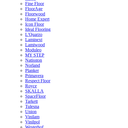
Fine Floor
FloorAge
Floorwood
Home Expert
Icon Floor
Ideal Flooring
L'Quarzo
Laminext
Lamiwood
Moduleo
MY STEP
Natisston
Norland
Planker
Primavera
Respect Floor
Royce
SKALLA
SpaceFloor
Tarkett
Tulesna
Union
Vinilam
Vinilpol
Westerhof