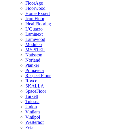
FloorAge
Floorwood
Home Expert
Icon Floor
Ideal Flooring
L'Quarzo
Laminext
Lamiwood
Moduleo
MY STEP
Natisston
Norland
Planker
Primavera
Respect Floor
Royce
SKALLA
SpaceFloor
Tarkett
Tulesna
Union
Vinilam
Vinilpol
Westerhof
Zeta