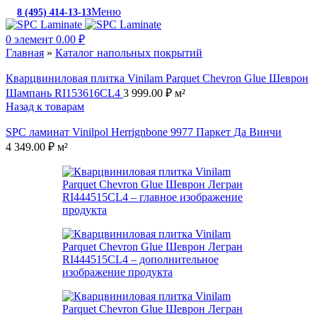
Меню
8 (495) 414-13-13
c 10:00 до 19:00
0
элемент
0.00
₽
Главная
»
Каталог напольных покрытий
Кварцвиниловая плитка Vinilam Parquet Chevron Glue Шеврон
Шампань RI153616CL4
3 999.00
₽
м²
Назад к товарам
SPC ламинат Vinilpol Herrignbone 9977 Паркет Да Винчи
4 349.00
₽
м²