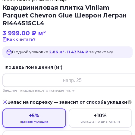
Кварцвиниловая плитка Vinilam
Parquet Chevron Glue Шеврон Легран
RI444515CL4
3 999.00
₽
м²
Как считать?
В одной упаковке
2.86 м²
·
11 437.14 ₽
за упаковку
Площадь помещения (м²)
Введите площадь вашего помещения, м²
Запас на подрезку — зависит от способа укладки
+5%
+10%
прямая укладка
укладка по диагонали