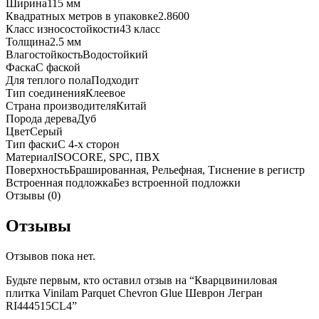
Ширина
115 мм
Квадратных метров в упаковке
2.8600
Класс износостойкости
43 класс
Толщина
2.5 мм
Влагостойкость
Водостойкий
Фаска
С фаской
Для теплого пола
Подходит
Тип соединения
Клеевое
Страна производителя
Китай
Порода дерева
Дуб
Цвет
Серый
Тип фаски
С 4-х сторон
Материал
ISOCORE, SPC, ПВХ
Поверхность
Брашированная, Рельефная, Тиснение в регистр
Встроенная подложка
Без встроенной подложки
Отзывы (0)
Отзывы
Отзывов пока нет.
Будьте первым, кто оставил отзыв на “Кварцвиниловая
плитка Vinilam Parquet Chevron Glue Шеврон Легран
RI444515CL4”