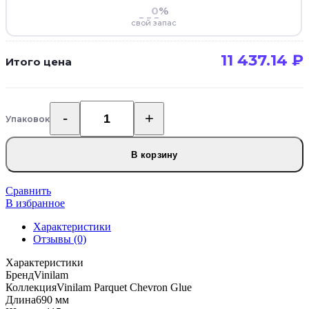
%
свой запас
11 437.14
₽
Итого цена
Упаковок
Количество
товара
Кварцвиниловая
В корзину
плитка
Vinilam
Parquet
Сравнить
Chevron
В избранное
Glue
Характеристики
Шеврон
Отзывы (0)
Легран
RI444515CL4
Характеристики
Бренд
Vinilam
Коллекция
Vinilam Parquet Chevron Glue
Длина
690 мм