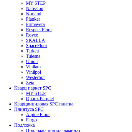
MY STEP
Natisston
Norland
Planker
Primavera
Respect Floor
Royce
SKALLA
SpaceFloor
Tarkett
Tulesna
Union
Vinilam
Vinilpol
Westerhof
Zeta
Кварц паркет SPC
MY STEP
Quartz Parquet
Кварцвиниловая SPC плитка
Плинтуса SPC
Alpine Floor
Fargo
Подложка
Подложка под spc ламинат