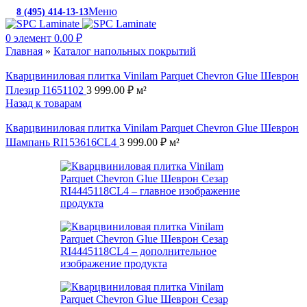
Меню
8 (495) 414-13-13
c 10:00 до 19:00
0
элемент
0.00
₽
Главная
»
Каталог напольных покрытий
Кварцвиниловая плитка Vinilam Parquet Chevron Glue Шеврон
Плезир I1651102
3 999.00
₽
м²
Назад к товарам
Кварцвиниловая плитка Vinilam Parquet Chevron Glue Шеврон
Шампань RI153616CL4
3 999.00
₽
м²