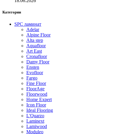
18.06.2026
Категории
SPC ламинат
Adelar
Alpine Floor
Alta step
Aquafloor
Art East
Cronafloor
Damy Floor
Ensten
Evofloor
Fargo
Fine Floor
FloorAge
Floorwood
Home Expert
Icon Floor
Ideal Flooring
L'Quarzo
Laminext
Lamiwood
Moduleo