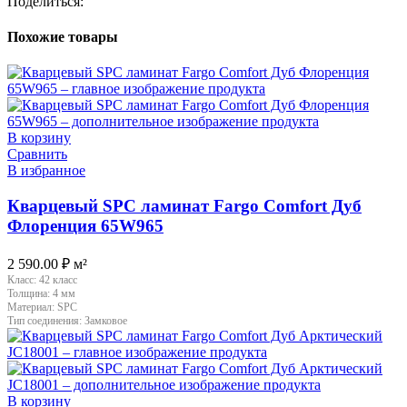
Поделиться:
Похожие товары
В корзину
Сравнить
В избранное
Кварцевый SPC ламинат Fargo Comfort Дуб
Флоренция 65W965
2 590.00
₽
м²
Класс:
42 класс
Толщина:
4 мм
Материал:
SPC
Тип соединения:
Замковое
В корзину