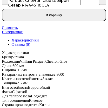
Parquet Chevron Glue Шеврон
Сезар RI4445118CL4
В корзину
Сравнить
В избранное
Характеристики
Отзывы (0)
Характеристики
Бренд
Vinilam
Коллекция
Vinilam Parquet Chevron Glue
Длина
690 мм
Ширина
115 мм
Квадратных метров в упаковке
2.8600
Класс износостойкости
43 класс
Толщина
2.5 мм
Влагостойкость
Водостойкий
Фаска
С фаской
Для теплого пола
Подходит
Тип соединения
Клеевое
Страна производителя
Китай