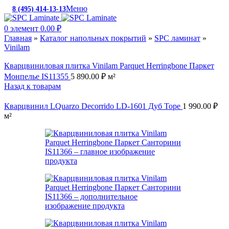
Меню
8 (495) 414-13-13
c 10:00 до 19:00
0
элемент
0.00
₽
Главная
»
Каталог напольных покрытий
»
SPC ламинат
»
Vinilam
Кварцвиниловая плитка Vinilam Parquet Herringbone Паркет
Монпелье IS11355
5 890.00
₽
м²
Назад к товарам
Кварцвинил LQuarzo Decorrido LD-1601 Дуб Торе
1 990.00
₽
м²