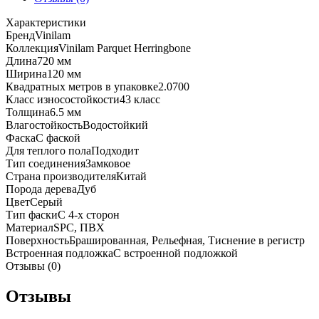
Характеристики
Бренд
Vinilam
Коллекция
Vinilam Parquet Herringbone
Длина
720 мм
Ширина
120 мм
Квадратных метров в упаковке
2.0700
Класс износостойкости
43 класс
Толщина
6.5 мм
Влагостойкость
Водостойкий
Фаска
С фаской
Для теплого пола
Подходит
Тип соединения
Замковое
Страна производителя
Китай
Порода дерева
Дуб
Цвет
Серый
Тип фаски
С 4-х сторон
Материал
SPC, ПВХ
Поверхность
Брашированная, Рельефная, Тиснение в регистр
Встроенная подложка
C встроенной подложкой
Отзывы (0)
Отзывы