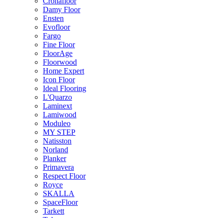
Cronafloor
Damy Floor
Ensten
Evofloor
Fargo
Fine Floor
FloorAge
Floorwood
Home Expert
Icon Floor
Ideal Flooring
L'Quarzo
Laminext
Lamiwood
Moduleo
MY STEP
Natisston
Norland
Planker
Primavera
Respect Floor
Royce
SKALLA
SpaceFloor
Tarkett