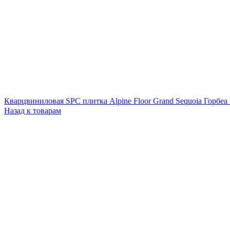
Кварцвиниловая SPC плитка Alpine Floor Grand Sequoia Горбе
Назад к товарам