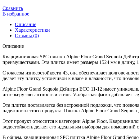
товара
Кварцвиниловая
Сравнить
SPC
В избранное
плитка
Alpine
Описание
Floor
Характеристики
Grand
Отзывы (0)
Sequoia
Описание
Дейнтри
ECO
Кварцвиниловая SPC плитка Alpine Floor Grand Sequoia Дейнт
11-
преимуществами. Эта плитка имеет размеры 1524 мм в длину, 
12
С классом износостойкости 43, она обеспечивает долговечнос
делает эту плитку устойчивой к влаге и влажности, что позвол
Alpine Floor Grand Sequoia Дейнтри ECO 11-12 имеет уникальн
интерьеру элегантность и стиль. V-образная фаска добавляет г
Эта плитка поставляется без встроенной подложки, что позволя
надежности этого продукта. Плитка Alpine Floor Grand Sequoia
Этот продукт относится к категории Alpine Floor, Кварцвинило
водостойкость делает его идеальным выбором для помещений с 
В общем, кварцвиниловая SPC плитка Alpine Floor Grand Sequo