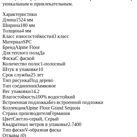
уникальным и привлекательным.
Характеристики
Длина
1524 мм
Ширина
180 мм
Толщина
4 мм
Класс износостойкости
43 класс
Материал
SPC
Бренд
Alpine Floor
Для теплого пола
Да
Фаска
С фаской
Количество полос
1-полосный
Штук в упаковке
10
Срок службы
25 лет
Тип рисунка
Под дерево
Тип соединения
Замковое
Вес упаковки
14.2
Влагостойкость
100% водостойкий
Встроенная подложка
Без встроенной подложки
Коллекция
Alpine Floor Grand Sequoia
Страна производителя
Германия
Цвет
Светло-серый, Серый
Квадратных метров в упаковке
2.7400
Тип фаски
V-образная фаска
Отзывы (0)