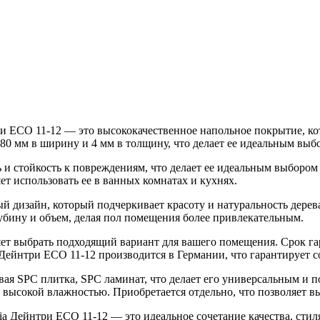
ри ECO 11-12 — это высококачественное напольное покрытие, к
180 мм в ширину и 4 мм в толщину, что делает ее идеальным вы
ть и стойкость к повреждениям, что делает ее идеальным выбор
яет использовать ее в ванных комнатах и кухнях.
ый дизайн, который подчеркивает красоту и натуральность дерев
лубину и объем, делая пол помещения более привлекательным.
ет выбрать подходящий вариант для вашего помещения. Срок гара
 Дейнтри ECO 11-12 производится в Германии, что гарантирует с
вая SPC плитка, SPC ламинат, что делает его универсальным и п
высокой влажностью. Приобретается отдельно, что позволяет вы
ia Дейнтри ECO 11-12 — это идеальное сочетание качества, стил