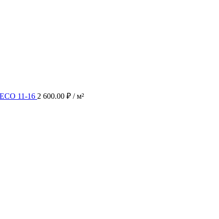
а ECO 11-16
2 600.00
₽
/ м²