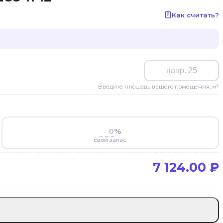
Как считать?
Введите площадь вашего помещения, м²
%
свой запас
7 124.00
₽