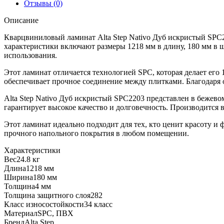
Отзывы (0)
Описание
Кварцвиниловый ламинат Alta Step Nativo Дуб искристый SPC22
характеристики включают размеры 1218 мм в длину, 180 мм в 
использования.
Этот ламинат отличается технологией SPC, которая делает его
обеспечивает прочное соединение между плитками. Благодаря 
Alta Step Nativo Дуб искристый SPC2203 представлен в бежевом
гарантирует высокое качество и долговечность. Производится в
Этот ламинат идеально подходит для тех, кто ценит красоту и
прочного напольного покрытия в любом помещении.
Характеристики
Вес
24.8 кг
Длина
1218 мм
Ширина
180 мм
Толщина
4 мм
Толщина защитного слоя
282
Класс износостойкости
34 класс
Материал
SPC, ПВХ
Бренд
Alta Step