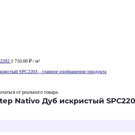
C2202
1 710.00
₽
/ м²
чаться от реального товара.
tep Nativo Дуб искристый SPC22