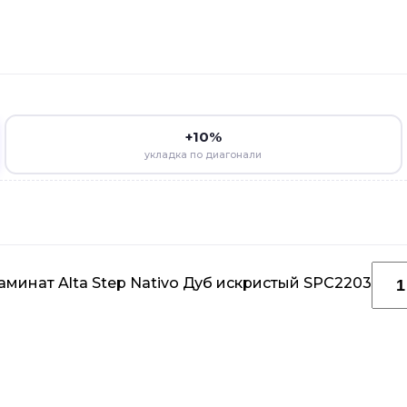
+10%
укладка по диагонали
минат Alta Step Nativo Дуб искристый SPC2203