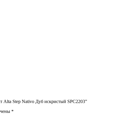
т Alta Step Nativo Дуб искристый SPC2203”
ечены
*