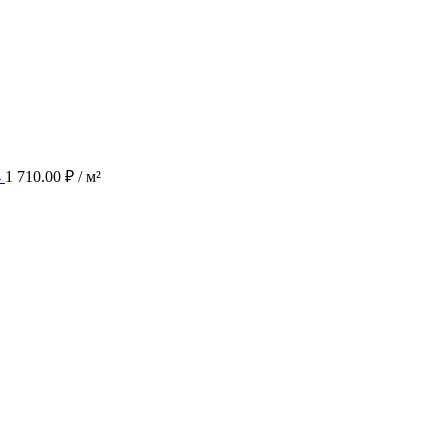
4
1 710.00
₽
/ м²