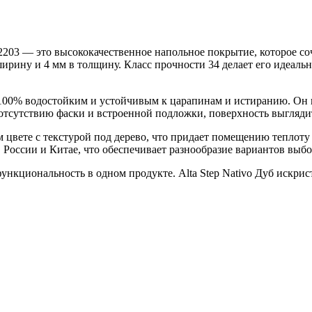
03 — это высококачественное напольное покрытие, которое соче
ширину и 4 мм в толщину. Класс прочности 34 делает его идеал
 100% водостойким и устойчивым к царапинам и истиранию. Он и
отсутствию фаски и встроенной подложки, поверхность выгляди
 цвете с текстурой под дерево, что придает помещению теплоту и
 России и Китае, что обеспечивает разнообразие вариантов выбо
 функциональность в одном продукте. Alta Step Nativo Дуб искр