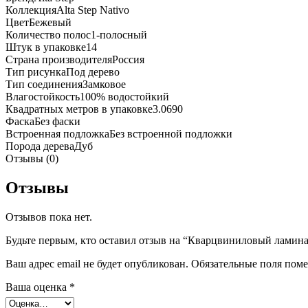
Коллекция
Alta Step Nativo
Цвет
Бежевый
Количество полос
1-полосный
Штук в упаковке
14
Страна производителя
Россия
Тип рисунка
Под дерево
Тип соединения
Замковое
Влагостойкость
100% водостойкий
Квадратных метров в упаковке
3.0690
Фаска
Без фаски
Встроенная подложка
Без встроенной подложки
Порода дерева
Дуб
Отзывы (0)
Отзывы
Отзывов пока нет.
Будьте первым, кто оставил отзыв на “Кварцвиниловый ламина
Ваш адрес email не будет опубликован.
Обязательные поля пом
Ваша оценка
*