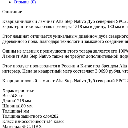
Дуб
Отзывы (0)
северный
Описание
SPC2205
Кварцвиниловый ламинат Alta Step Nativo Дуб северный SPC220
характеристики включают размеры 1218 мм в длину, 180 мм в 
Этот ламинат отличается уникальным дизайном дуба северного,
деревянного пола. Благодаря технологии замкового соединения
Одним из главных преимуществ этого товара является его 100%
Ламинат Alta Step Nativo также не требует дополнительной по
Этот продукт производится в России и Китае под брендом Alta 
интерьер. Цена за квадратный метр составляет 3.0690 рубля, 
Кварцвиниловый ламинат Alta Step Nativo Дуб северный SPC220
Характеристики
Вес
24.8 кг
Длина
1218 мм
Ширина
180 мм
Толщина
4 мм
Толщина защитного слоя
282
Класс износостойкости
34 класс
Материал
SPC, ПВХ