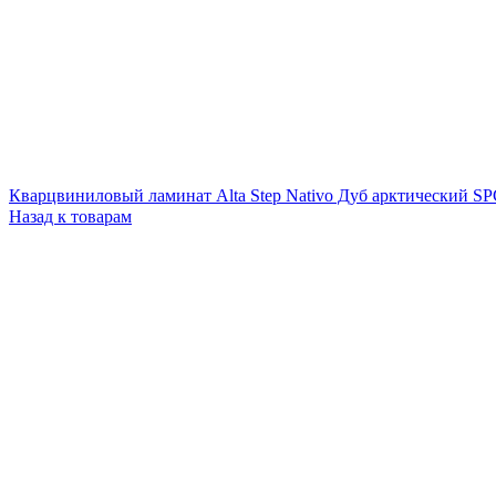
Кварцвиниловый ламинат Alta Step Nativo Дуб арктический S
Назад к товарам