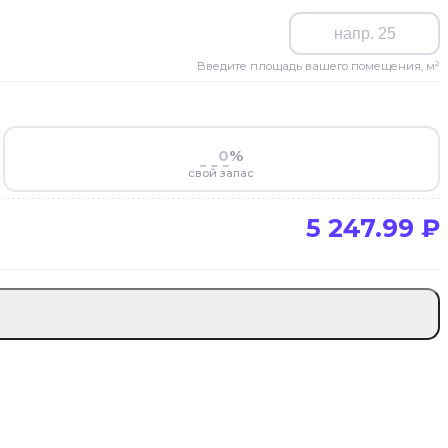
Введите площадь вашего помещения, м²
%
свой запас
5 247.99
₽