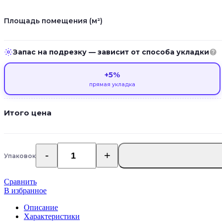
Площадь помещения (м²)
Запас на подрезку — зависит от способа укладки
+5%
прямая укладка
Итого цена
Упаковок
Количество
товара
Кварцвиниловый
Сравнить
ламинат
В избранное
Alta
Step
Описание
Nativo
Характеристики