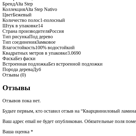
Бренд
Alta Step
Коллекция
Alta Step Nativo
Цвет
Бежевый
Количество полос
1-полосный
Штук в упаковке
14
Страна производителя
Россия
Тип рисунка
Под дерево
Тип соединения
Замковое
Влагостойкость
100% водостойкий
Квадратных метров в упаковке
3.0690
Фаска
Без фаски
Встроенная подложка
Без встроенной подложки
Порода дерева
Дуб
Отзывы (0)
Отзывы
Отзывов пока нет.
Будьте первым, кто оставил отзыв на “Кварцвиниловый ламина
Ваш адрес email не будет опубликован.
Обязательные поля пом
Ваша оценка
*