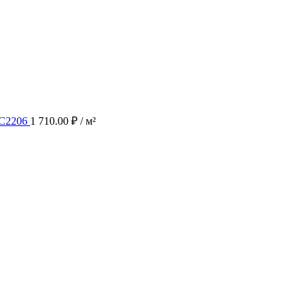
PC2206
1 710.00
₽
/ м²