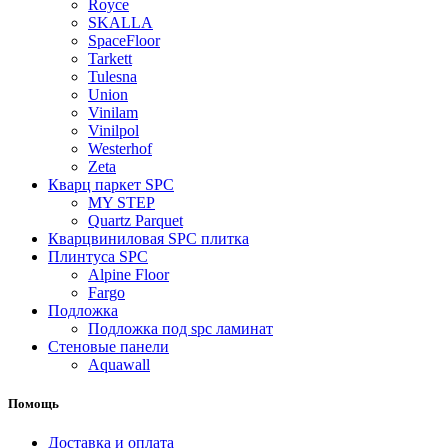
Royce
SKALLA
SpaceFloor
Tarkett
Tulesna
Union
Vinilam
Vinilpol
Westerhof
Zeta
Кварц паркет SPC
MY STEP
Quartz Parquet
Кварцвиниловая SPC плитка
Плинтуса SPC
Alpine Floor
Fargo
Подложка
Подложка под spc ламинат
Стеновые панели
Aquawall
Помощь
Доставка и оплата