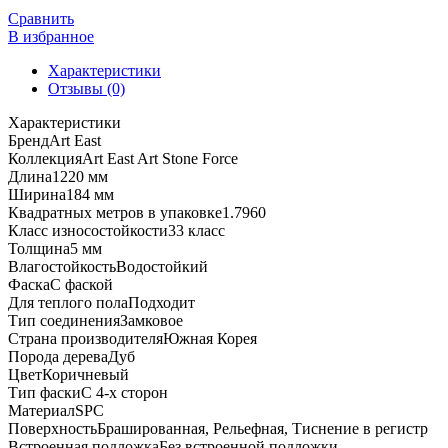
East
Сравнить
Art
В избранное
Stone
Характеристики
Force
Отзывы (0)
ASF
50-
Характеристики
08
Бренд
Art East
Дуб
Коллекция
Art East Art Stone Force
Велес
Длина
1220 мм
Ширина
184 мм
Квадратных метров в упаковке
1.7960
Класс износостойкости
33 класс
Толщина
5 мм
Влагостойкость
Водостойкий
Фаска
С фаской
Для теплого пола
Подходит
Тип соединения
Замковое
Страна производителя
Южная Корея
Порода дерева
Дуб
Цвет
Коричневый
Тип фаски
С 4-х сторон
Материал
SPC
Поверхность
Брашированная, Рельефная, Тиснение в регистр
Встроенная подложка
Без встроенной подложки