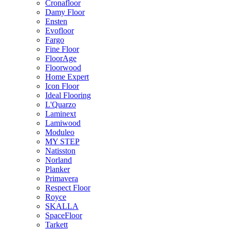
Cronafloor
Damy Floor
Ensten
Evofloor
Fargo
Fine Floor
FloorAge
Floorwood
Home Expert
Icon Floor
Ideal Flooring
L'Quarzo
Laminext
Lamiwood
Moduleo
MY STEP
Natisston
Norland
Planker
Primavera
Respect Floor
Royce
SKALLA
SpaceFloor
Tarkett