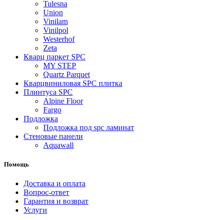
Tulesna
Union
Vinilam
Vinilpol
Westerhof
Zeta
Кварц паркет SPC
MY STEP
Quartz Parquet
Кварцвиниловая SPC плитка
Плинтуса SPC
Alpine Floor
Fargo
Подложка
Подложка под spc ламинат
Стеновые панели
Aquawall
Помощь
Доставка и оплата
Вопрос-ответ
Гарантия и возврат
Услуги