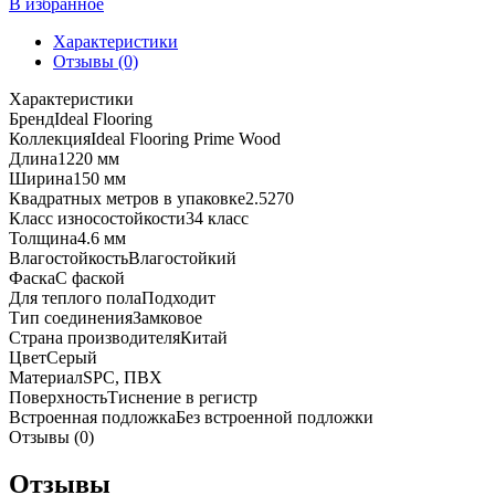
Prime
В избранное
Wood
Характеристики
01006
Отзывы (0)
Platinum
Характеристики
Бренд
Ideal Flooring
Коллекция
Ideal Flooring Prime Wood
Длина
1220 мм
Ширина
150 мм
Квадратных метров в упаковке
2.5270
Класс износостойкости
34 класс
Толщина
4.6 мм
Влагостойкость
Влагостойкий
Фаска
С фаской
Для теплого пола
Подходит
Тип соединения
Замковое
Страна производителя
Китай
Цвет
Серый
Материал
SPC, ПВХ
Поверхность
Тиснение в регистр
Встроенная подложка
Без встроенной подложки
Отзывы (0)
Отзывы