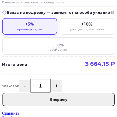
Введите площадь вашего помещения, м²
Запас на подрезку — зависит от способа укладки
+5%
+10%
прямая укладка
укладка по диагонали
%
свой запас
3 664.15
₽
Итого цена
Упаковок
Количество
товара
Кварцвиниловый
В корзину
ламинат
Ideal
Flooring
Сравнить