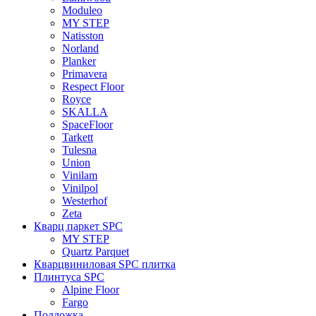
Moduleo
MY STEP
Natisston
Norland
Planker
Primavera
Respect Floor
Royce
SKALLA
SpaceFloor
Tarkett
Tulesna
Union
Vinilam
Vinilpol
Westerhof
Zeta
Кварц паркет SPC
MY STEP
Quartz Parquet
Кварцвиниловая SPC плитка
Плинтуса SPC
Alpine Floor
Fargo
Подложка