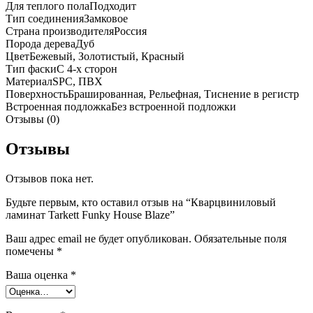
Для теплого пола
Подходит
Тип соединения
Замковое
Страна производителя
Россия
Порода дерева
Дуб
Цвет
Бежевый, Золотистый, Красный
Тип фаски
С 4-х сторон
Материал
SPC, ПВХ
Поверхность
Брашированная, Рельефная, Тиснение в регистр
Встроенная подложка
Без встроенной подложки
Отзывы (0)
Отзывы
Отзывов пока нет.
Будьте первым, кто оставил отзыв на “Кварцвиниловый
ламинат Tarkett Funky House Blaze”
Ваш адрес email не будет опубликован.
Обязательные поля
помечены
*
Ваша оценка
*