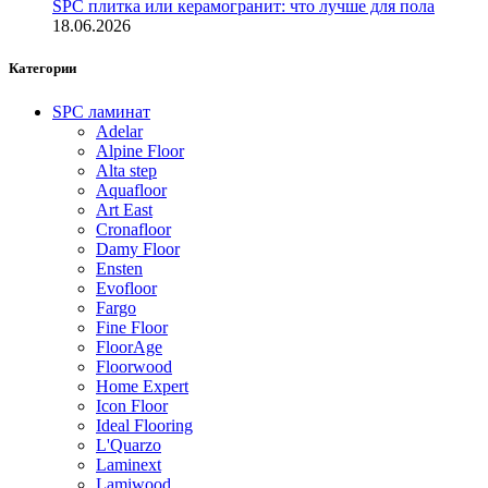
SPC плитка или керамогранит: что лучше для пола
18.06.2026
Категории
SPC ламинат
Adelar
Alpine Floor
Alta step
Aquafloor
Art East
Cronafloor
Damy Floor
Ensten
Evofloor
Fargo
Fine Floor
FloorAge
Floorwood
Home Expert
Icon Floor
Ideal Flooring
L'Quarzo
Laminext
Lamiwood