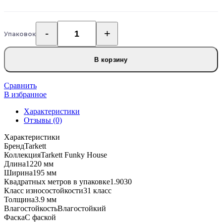
Упаковок
Количество
товара
Кварцвиниловый
В корзину
ламинат
Tarkett
Funky
Сравнить
House
В избранное
Blaze
Характеристики
Отзывы (0)
Характеристики
Бренд
Tarkett
Коллекция
Tarkett Funky House
Длина
1220 мм
Ширина
195 мм
Квадратных метров в упаковке
1.9030
Класс износостойкости
31 класс
Толщина
3.9 мм
Влагостойкость
Влагостойкий
Фаска
С фаской