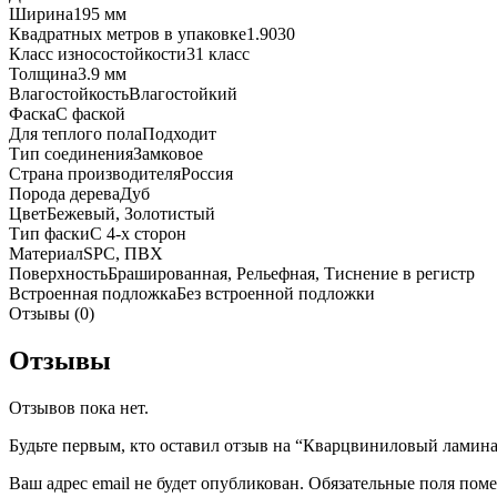
Ширина
195 мм
Квадратных метров в упаковке
1.9030
Класс износостойкости
31 класс
Толщина
3.9 мм
Влагостойкость
Влагостойкий
Фаска
С фаской
Для теплого пола
Подходит
Тип соединения
Замковое
Страна производителя
Россия
Порода дерева
Дуб
Цвет
Бежевый, Золотистый
Тип фаски
С 4-х сторон
Материал
SPC, ПВХ
Поверхность
Брашированная, Рельефная, Тиснение в регистр
Встроенная подложка
Без встроенной подложки
Отзывы (0)
Отзывы
Отзывов пока нет.
Будьте первым, кто оставил отзыв на “Кварцвиниловый ламинат
Ваш адрес email не будет опубликован.
Обязательные поля пом