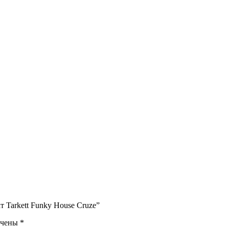
 Tarkett Funky House Cruze”
ечены
*