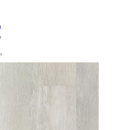
t
²
²